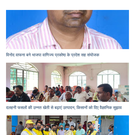
विनोद वाफना बने भाजपा वाणिज्य प्रकोष्ठ के प्रदेश सह संयोजक
दलहनी फसलों की उन्नत खेती से बढ़ाएं उत्पादन, किसानों को दिए वैज्ञानिक सुझाव