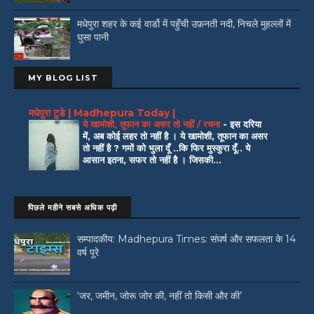
मधेपुरा शहर के कई वार्डो में पहुँची उफ़नती नदी, निचले मुहल्लों में
घुसा पानी
MY BLOG LIST
मधेपुरा टुडे | Madhepura Today |
ये खामोशी, तूफान का असर तो नहीं / रचना
-
इस दरिया
में, अब कोई लहर तो नहीं है । ये खामोशी, तूफान का असर
तो नहीं है ? गमों को भुला दूँ ..कि फिर मुस्कुरा दूँ.. ये
आसान इतना, सफर तो नहीं है । जिसकी...
पिछले महीने सबसे अधिक पढ़ी
सम्पादकीय: Madhepura Times: संघर्ष और सफलता के 14
वर्ष पूरे
‘जर, जमीन, जोरू जोर की, नहीं तो किसी और की’