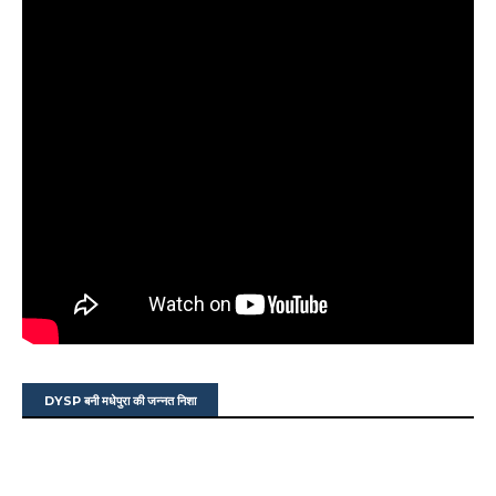
DYSP बनी मधेपुरा की जन्नत निशा