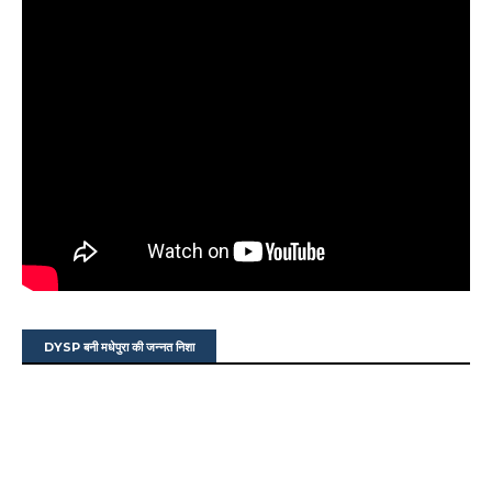
DYSP बनी मधेपुरा की जन्नत निशा