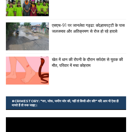
एसएच-91 पर जानलेवा गड्ढा: कोल्हायपट्टी के पास
जलजमाव और अतिक्रमण से रोज हो रहे हादसे
खेत में धान की रोपनी के दौरान सर्पदंश से युवक की
मौत, परिवार में मचा कोहराम
#CRIMESTORY: "जर, जोरू, जमीन जोर की, नहीं तो किसी और की!" यदि आप भी ऐसा ही
मानते हैं तो रुक जाइए।