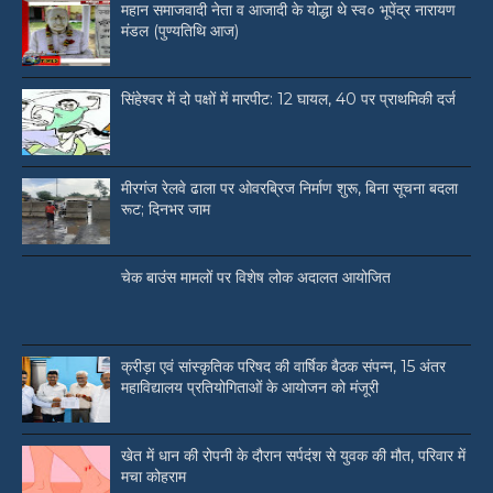
महान समाजवादी नेता व आजादी के योद्धा थे स्व० भूपेंद्र नारायण
मंडल (पुण्यतिथि आज)
सिंहेश्वर में दो पक्षों में मारपीट: 12 घायल, 40 पर प्राथमिकी दर्ज
मीरगंज रेलवे ढाला पर ओवरब्रिज निर्माण शुरू, बिना सूचना बदला
रूट; दिनभर जाम
चेक बाउंस मामलों पर विशेष लोक अदालत आयोजित
क्रीड़ा एवं सांस्कृतिक परिषद की वार्षिक बैठक संपन्न, 15 अंतर
महाविद्यालय प्रतियोगिताओं के आयोजन को मंजूरी
खेत में धान की रोपनी के दौरान सर्पदंश से युवक की मौत, परिवार में
मचा कोहराम