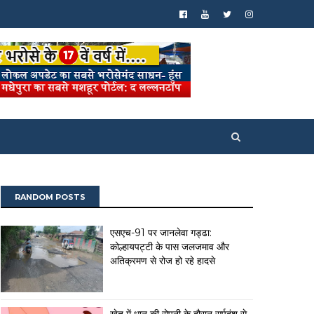
RANDOM POSTS
एसएच-91 पर जानलेवा गड्ढा:
कोल्हायपट्टी के पास जलजमाव और
अतिक्रमण से रोज हो रहे हादसे