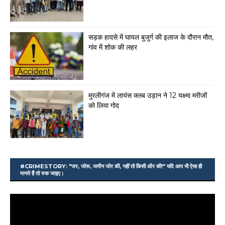
सड़क हादसे में घायल बुजुर्ग की इलाज के दौरान मौत,
गांव में शोक की लहर
मुरलीगंज में लायंस क्लब उड़ान ने 12 यक्ष्मा मरीजों
को लिया गोद
#CRIMESTORY: "जर, जोरू, जमीन जोर की, नहीं तो किसी और की!" यदि आप भी ऐसा ही
मानते हैं तो रुक जाइए।