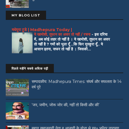
MY BLOG LIST
मधेपुरा टुडे | Madhepura Today |
ये खामोशी, तूफान का असर तो नहीं / रचना
-
इस दरिया
में, अब कोई लहर तो नहीं है । ये खामोशी, तूफान का असर
तो नहीं है ? गमों को भुला दूँ ..कि फिर मुस्कुरा दूँ.. ये
आसान इतना, सफर तो नहीं है । जिसकी...
पिछले महीने सबसे अधिक पढ़ी
सम्पादकीय: Madhepura Times: संघर्ष और सफलता के 14
वर्ष पूरे
‘जर, जमीन, जोरू जोर की, नहीं तो किसी और की’
महान समाजवादी नेता व आजादी के योद्धा थे स्व० भूपेंद्र नारायण