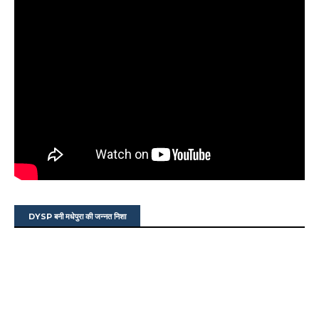
DYSP बनी मधेपुरा की जन्नत निशा