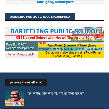
DARJILING PUBLIC SCHOOL MADHEPURA
एक सप्ताह में सबसे अधिक पढ़ी
‘जर, जमीन, जोरू जोर की, नहीं तो किसी और की’