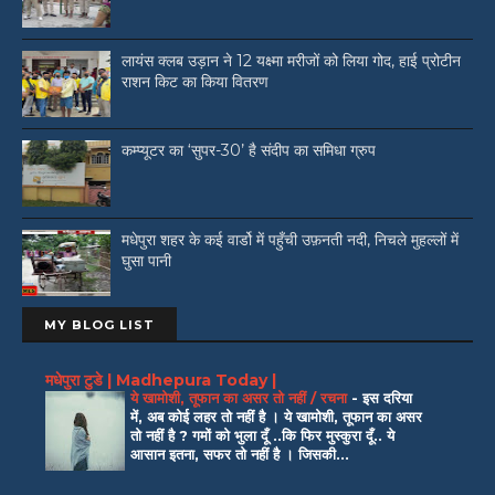
लायंस क्लब उड़ान ने 12 यक्ष्मा मरीजों को लिया गोद, हाई प्रोटीन
राशन किट का किया वितरण
कम्प्यूटर का ‘सुपर-30’ है संदीप का समिधा ग्रुप
मधेपुरा शहर के कई वार्डो में पहुँची उफ़नती नदी, निचले मुहल्लों में
घुसा पानी
MY BLOG LIST
मधेपुरा टुडे | Madhepura Today |
ये खामोशी, तूफान का असर तो नहीं / रचना
-
इस दरिया
में, अब कोई लहर तो नहीं है । ये खामोशी, तूफान का असर
तो नहीं है ? गमों को भुला दूँ ..कि फिर मुस्कुरा दूँ.. ये
आसान इतना, सफर तो नहीं है । जिसकी...