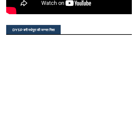
DYSP बनी मधेपुरा की जन्नत निशा