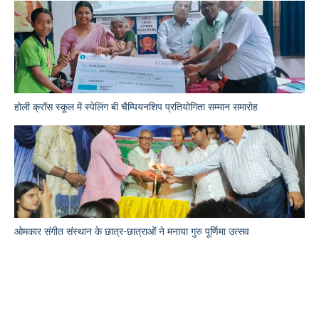
होली क्रॉस स्कूल में स्पेलिंग बी चैम्पियनशिप प्रतियोगिता सम्मान समारोह
ओमकार संगीत संस्थान के छात्र-छात्राओं ने मनाया गुरु पूर्णिमा उत्सव