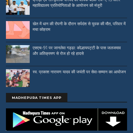
महाविद्यालय प्रतियोगिताओं के आयोजन को मंजूरी
खेत में धान की रोपनी के दौरान सर्पदंश से युवक की मौत, परिवार में
मचा कोहराम
एसएच-91 पर जानलेवा गड्ढा: कोल्हायपट्टी के पास जलजमाव
और अतिक्रमण से रोज हो रहे हादसे
स्व. प्रकाश नारायण यादव की जयंती पर सेवा-सम्मान का आयोजन
MADHEPURA TIMES APP