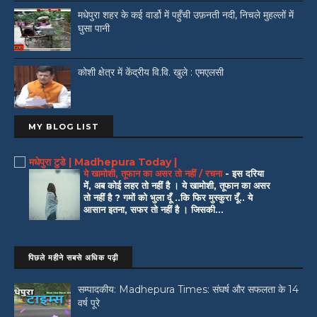
मधेपुरा शहर के कई वार्डो में पहुँची उफ़नती नदी, निचले मुहल्लों में
घुसा पानी
कोशी क्षेत्र में केंद्रीय वि.वि. खुले : एमएलसी
MY BLOG LIST
मधेपुरा टुडे | Madhepura Today |
ये खामोशी, तूफान का असर तो नहीं / रचना
-
इस दरिया
में, अब कोई लहर तो नहीं है । ये खामोशी, तूफान का असर
तो नहीं है ? गमों को भुला दूँ ..कि फिर मुस्कुरा दूँ.. ये
आसान इतना, सफर तो नहीं है । जिसकी...
पिछले महीने सबसे अधिक पढ़ी
सम्पादकीय: Madhepura Times: संघर्ष और सफलता के 14
वर्ष पूरे