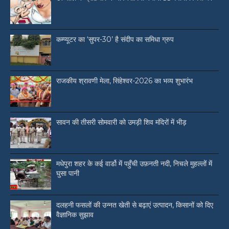
कम्प्यूटर का ‘सुपर-30’ है संदीप का समिधा ग्रुप
राजकीय श्रावणी मेला, सिंहेश्वर-2026 का भव्य शुभारंभ
सावन की तीसरी सोमवारी को उमड़ी शिव मंदिरों में भीड़
मधेपुरा शहर के कई वार्डो में पहुँची उफ़नती नदी, निचले मुहल्लों में
घुसा पानी
दलहनी फसलों की उन्नत खेती से बढ़ाएं उत्पादन, किसानों को दिए
वैज्ञानिक सुझाव