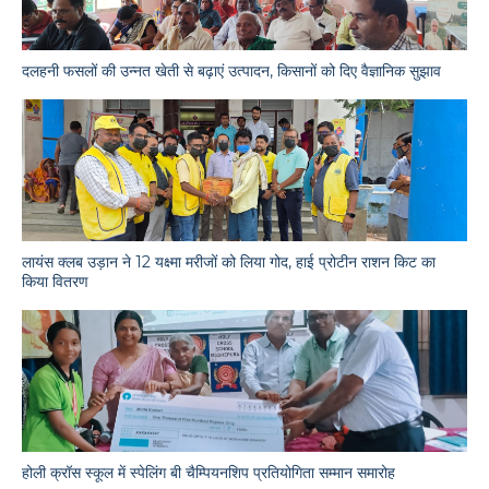
दलहनी फसलों की उन्नत खेती से बढ़ाएं उत्पादन, किसानों को दिए वैज्ञानिक सुझाव
लायंस क्लब उड़ान ने 12 यक्ष्मा मरीजों को लिया गोद, हाई प्रोटीन राशन किट का
किया वितरण
होली क्रॉस स्कूल में स्पेलिंग बी चैम्पियनशिप प्रतियोगिता सम्मान समारोह