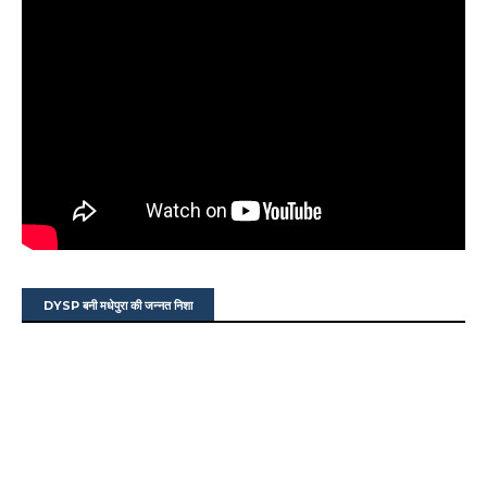
DYSP बनी मधेपुरा की जन्नत निशा