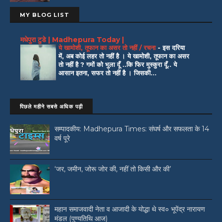
MY BLOG LIST
मधेपुरा टुडे | Madhepura Today |
ये खामोशी, तूफान का असर तो नहीं / रचना
-
इस दरिया
में, अब कोई लहर तो नहीं है । ये खामोशी, तूफान का असर
तो नहीं है ? गमों को भुला दूँ ..कि फिर मुस्कुरा दूँ.. ये
आसान इतना, सफर तो नहीं है । जिसकी...
पिछले महीने सबसे अधिक पढ़ी
सम्पादकीय: Madhepura Times: संघर्ष और सफलता के 14
वर्ष पूरे
‘जर, जमीन, जोरू जोर की, नहीं तो किसी और की’
महान समाजवादी नेता व आजादी के योद्धा थे स्व० भूपेंद्र नारायण
मंडल (पुण्यतिथि आज)