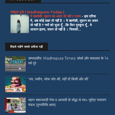
मधेपुरा टुडे | Madhepura Today |
ये खामोशी, तूफान का असर तो नहीं / रचना
-
इस दरिया
में, अब कोई लहर तो नहीं है । ये खामोशी, तूफान का असर
तो नहीं है ? गमों को भुला दूँ ..कि फिर मुस्कुरा दूँ.. ये
आसान इतना, सफर तो नहीं है । जिसकी...
पिछले महीने सबसे अधिक पढ़ी
सम्पादकीय: Madhepura Times: संघर्ष और सफलता के 14
वर्ष पूरे
‘जर, जमीन, जोरू जोर की, नहीं तो किसी और की’
महान समाजवादी नेता व आजादी के योद्धा थे स्व० भूपेंद्र नारायण
मंडल (पुण्यतिथि आज)