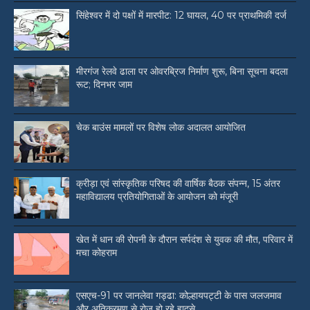
सिंहेश्वर में दो पक्षों में मारपीट: 12 घायल, 40 पर प्राथमिकी दर्ज
मीरगंज रेलवे ढाला पर ओवरब्रिज निर्माण शुरू, बिना सूचना बदला
रूट; दिनभर जाम
चेक बाउंस मामलों पर विशेष लोक अदालत आयोजित
क्रीड़ा एवं सांस्कृतिक परिषद की वार्षिक बैठक संपन्न, 15 अंतर
महाविद्यालय प्रतियोगिताओं के आयोजन को मंजूरी
खेत में धान की रोपनी के दौरान सर्पदंश से युवक की मौत, परिवार में
मचा कोहराम
एसएच-91 पर जानलेवा गड्ढा: कोल्हायपट्टी के पास जलजमाव
और अतिक्रमण से रोज हो रहे हादसे