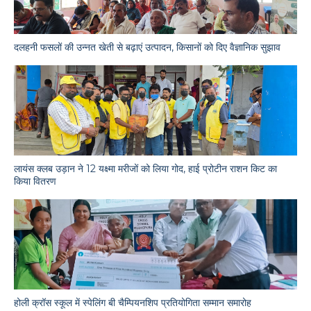
दलहनी फसलों की उन्नत खेती से बढ़ाएं उत्पादन, किसानों को दिए वैज्ञानिक सुझाव
लायंस क्लब उड़ान ने 12 यक्ष्मा मरीजों को लिया गोद, हाई प्रोटीन राशन किट का
किया वितरण
होली क्रॉस स्कूल में स्पेलिंग बी चैम्पियनशिप प्रतियोगिता सम्मान समारोह