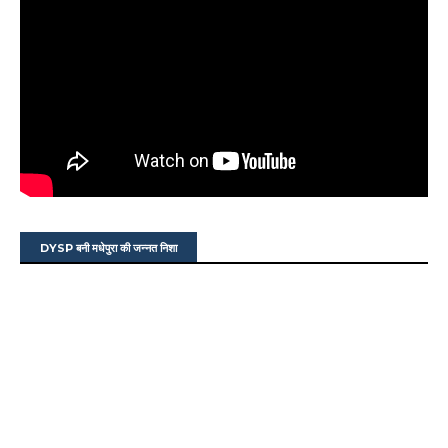
DYSP बनी मधेपुरा की जन्नत निशा