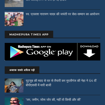
स्व. प्रकाश नारायण यादव की जयंती पर सेवा-सम्मान का आयोजन
MADHEPURA TIMES APP
अबतक सबसे अधिक पढ़ी
यूट्यूब की मदद से घर से तैयारी कर मुरलीगंज की नेहा ने 64 वीं
बीपीएससी में मारी बाजी
‘जर, जमीन, जोरू जोर की, नहीं तो किसी और की’