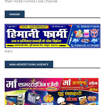
Main Road Purnea Gola Chaowk
HIMANI
Advt.
MAA ADVERTISING AGENCY