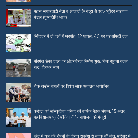
महान समाजवादी नेता व आजादी के योद्धा थे स्व० भूपेंद्र नारायण
मंडल (पुण्यतिथि आज)
सिंहेश्वर में दो पक्षों में मारपीट: 12 घायल, 40 पर प्राथमिकी दर्ज
मीरगंज रेलवे ढाला पर ओवरब्रिज निर्माण शुरू, बिना सूचना बदला
रूट; दिनभर जाम
चेक बाउंस मामलों पर विशेष लोक अदालत आयोजित
क्रीड़ा एवं सांस्कृतिक परिषद की वार्षिक बैठक संपन्न, 15 अंतर
महाविद्यालय प्रतियोगिताओं के आयोजन को मंजूरी
खेत में धान की रोपनी के दौरान सर्पदंश से युवक की मौत, परिवार में