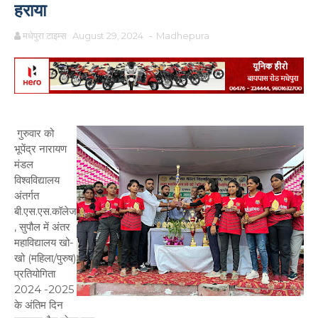
हराया
मधेपुरा टाइम्स
August 29, 2024
-
Madhepura
गुरुवार को
भूपेंद्र नारायण
मंडल
विश्वविद्यालय
अंतर्गत
बी.एस.एस.कॉलेज
, सुपौल में अंतर
महाविद्यालय खो-
खो (महिला/पुरुष)
प्रतियोगिता
2024 -2025
के अंतिम दिन