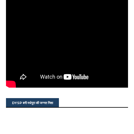
DYSP बनी मधेपुरा की जन्नत निशा