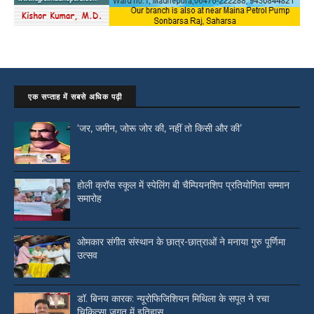
एक सप्ताह में सबसे अधिक पढ़ी
‘जर, जमीन, जोरू जोर की, नहीं तो किसी और की’
होली क्रॉस स्कूल में स्पेलिंग बी चैम्पियनशिप प्रतियोगिता सम्मान
समारोह
ओमकार संगीत संस्थान के छात्र-छात्राओं ने मनाया गुरु पूर्णिमा
उत्सव
डॉ. बिनय कारक: न्यूरोफिजिशियन मिथिला के सपूत ने रचा
चिकित्सा जगत में इतिहास