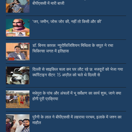
बीपीएससी में मारी बाजी
‘जर, जमीन, जोरू जोर की, नहीं तो किसी और की’
डॉ. बिनय कारक: न्यूरोफिजिशियन मिथिला के सपूत ने रचा
चिकित्सा जगत में इतिहास
दिल्ली से साइकिल चला कर घर लौट रहे छ: मजदूरों को भेजा गया
क्वॉरेंटाइन सेंटर: 15 अप्रैल को चले थे दिल्ली से
मधेपुरा के पांच और अंचलों में भू सर्वेक्षण का कार्य शुरू, जाने क्या
होगी पूरी प्रक्रिया
पुरैनी के लाल ने बीपीएससी में लहराया परचम, इलाके में जश्न का
माहौल