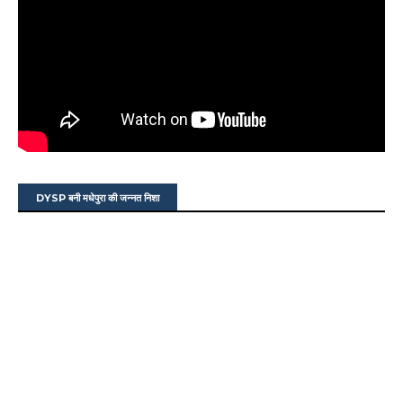
DYSP बनी मधेपुरा की जन्नत निशा