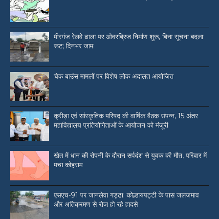
मीरगंज रेलवे ढाला पर ओवरब्रिज निर्माण शुरू, बिना सूचना बदला
रूट; दिनभर जाम
चेक बाउंस मामलों पर विशेष लोक अदालत आयोजित
क्रीड़ा एवं सांस्कृतिक परिषद की वार्षिक बैठक संपन्न, 15 अंतर
महाविद्यालय प्रतियोगिताओं के आयोजन को मंजूरी
खेत में धान की रोपनी के दौरान सर्पदंश से युवक की मौत, परिवार में
मचा कोहराम
एसएच-91 पर जानलेवा गड्ढा: कोल्हायपट्टी के पास जलजमाव
और अतिक्रमण से रोज हो रहे हादसे