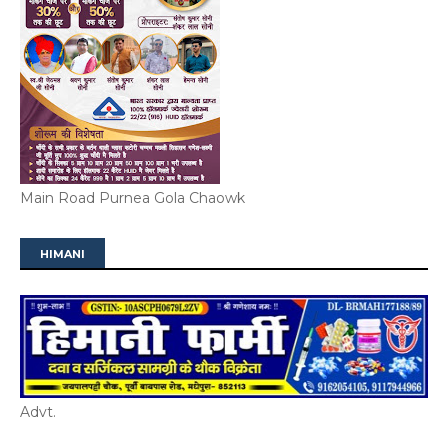
Main Road Purnea Gola Chaowk
HIMANI
Advt.