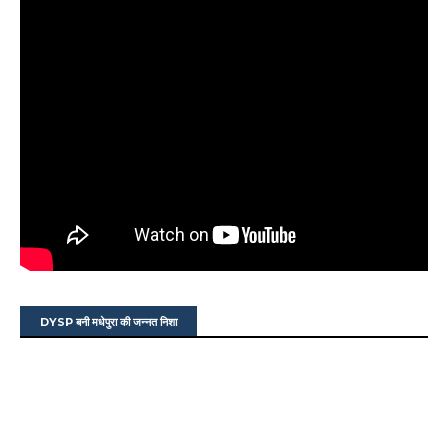
DYSP बनी मधेपुरा की जन्नत निशा