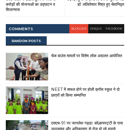
करोड़ों की योजनाओं का उद्घाटन व
डॉ. ललितेश्वर मिश्र हुए सेवानिवृत
शिलान्यास
COMMENT
S
BLOGGER
DISQUS
FACEBOOK
RANDOM POSTS
चेक बाउंस मामलों पर विशेष लोक अदालत आयोजित
NEET में सफल होने पर होली क्रॉस स्कूल ने दो
छात्रों को किया सम्मानित
एसएच-91 पर जानलेवा गड्ढा: कोल्हायपट्टी के पास
जलजमाव और अतिक्रमण से रोज हो रहे हादसे