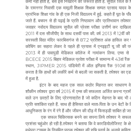
कमी नहीं होती है, बस इसे निखारने की जरूरत होती है. सुपौल जिले के पिप
के रामनगर निवासी एक मामूली शिक्षक शिक्षक सम्पत प्रसाद यादव के 
प्रारंभिक शिक्षा गांव के ही एक निजी विद्यालय में हुई. कहते हैं पूत के पाँ
जाते हैं. बचपन से ही पढ़ाई
के प्रति निष्ठावान और प्रतिभावान तपेश्वर 
जवाहर नवोदय विद्यालय सुपौल की प्रेवश परीक्षा उत्तीर्ण कर दाखिला ल
2011
2013
12
में दस सीजीपीए के साथ दसवीं पास की. वर्ष
में
वीं की
87.2
सरस्वती विद्या मंदिर फारबिसगंज से
प्रतिशत अंक हासिल कर प
कोचिंग का सहारा लेकर वे पहले ही प्रयास में एनइइटी यू जी की परी
2013
में ही पावापुडी मेडिकल कॉलेज में नामांकन लिया. एम्स से 
BCECE 2015
43
बिहार मेडिकल प्रवेश परीक्षा में सामान्य में
वां रैं
JIPMER 2015
910
स्थान,
पांडिचेरी में ऑल इण्डिया रैंक
वां ल
करता है कि हाथों की लकीरें कर्म से बदली जा सकती है. तपेश्वर का ए
में हुआ है.
इंटर के बाद महज एक साल कठोर मिहनत कर साधारण वेशभू
2015
शौकीन तपेश्वर द्वारा वर्ष
में एम्स की सफलता अर्जित करना ग्रामी
वाले उन छात्रों के लिए प्रेरणास्रोत है जो कठिन मेहनत के बाद 
प्रति सशंकित रहते हैं. साथ ही हैसियत वाले माता-पिता के उन बेटों क
आधुनिकता के रंग में रंगे हैं और जीवन की दौड़ में फिसड्डी साबित हो जाते
एक सफल चिकित्सक बनने का सपना लिये तपेश्वर ने सफलता क
प्रशंसा चहुंओर हो रही है.तपेश्वर ने बताया कि वे कारडियोलोजिस्ट के क
मधेपुरा टाइम्स के नियमित पाठक तपेश्वर की रुचि पढ़ाई के अलावे कविता व