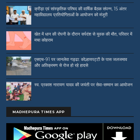
क्रीड़ा एवं सांस्कृतिक परिषद की वार्षिक बैठक संपन्न, 15 अंतर
महाविद्यालय प्रतियोगिताओं के आयोजन को मंजूरी
खेत में धान की रोपनी के दौरान सर्पदंश से युवक की मौत, परिवार में
मचा कोहराम
एसएच-91 पर जानलेवा गड्ढा: कोल्हायपट्टी के पास जलजमाव
और अतिक्रमण से रोज हो रहे हादसे
स्व. प्रकाश नारायण यादव की जयंती पर सेवा-सम्मान का आयोजन
MADHEPURA TIMES APP