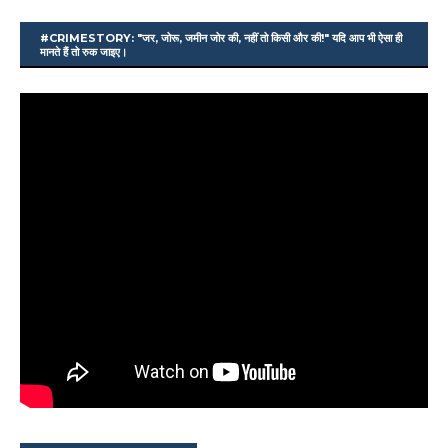
#CRIMESTORY: "जर, जोरू, जमीन जोर की, नहीं तो किसी और की!" यदि आप भी ऐसा ही
मानते हैं तो रुक जाइए।