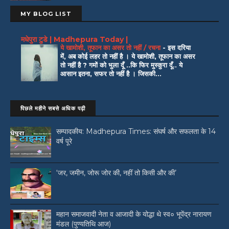
MY BLOG LIST
मधेपुरा टुडे | Madhepura Today |
ये खामोशी, तूफान का असर तो नहीं / रचना
-
इस दरिया
में, अब कोई लहर तो नहीं है । ये खामोशी, तूफान का असर
तो नहीं है ? गमों को भुला दूँ ..कि फिर मुस्कुरा दूँ.. ये
आसान इतना, सफर तो नहीं है । जिसकी...
पिछले महीने सबसे अधिक पढ़ी
सम्पादकीय: Madhepura Times: संघर्ष और सफलता के 14
वर्ष पूरे
‘जर, जमीन, जोरू जोर की, नहीं तो किसी और की’
महान समाजवादी नेता व आजादी के योद्धा थे स्व० भूपेंद्र नारायण
मंडल (पुण्यतिथि आज)