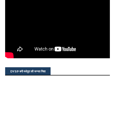
DYSP बनी मधेपुरा की जन्नत निशा