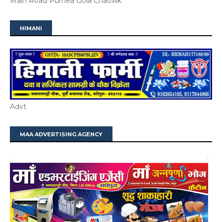
Main Road Purnea Gola Chaowk
HIMANI
Advt.
MAA ADVERTISING AGENCY