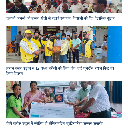
दलहनी फसलों की उन्नत खेती से बढ़ाएं उत्पादन, किसानों को दिए वैज्ञानिक सुझाव
लायंस क्लब उड़ान ने 12 यक्ष्मा मरीजों को लिया गोद, हाई प्रोटीन राशन किट का
किया वितरण
होली क्रॉस स्कूल में स्पेलिंग बी चैम्पियनशिप प्रतियोगिता सम्मान समारोह