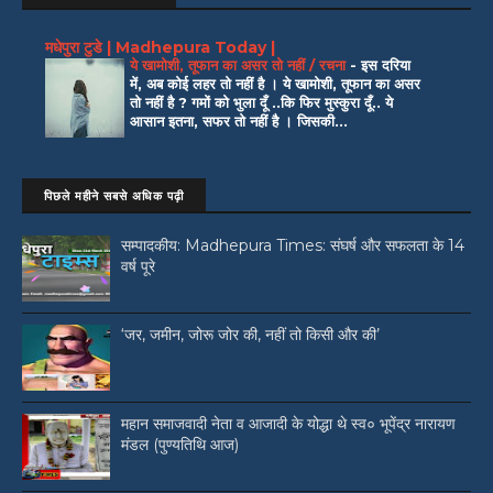
मधेपुरा टुडे | Madhepura Today |
ये खामोशी, तूफान का असर तो नहीं / रचना
-
इस दरिया
में, अब कोई लहर तो नहीं है । ये खामोशी, तूफान का असर
तो नहीं है ? गमों को भुला दूँ ..कि फिर मुस्कुरा दूँ.. ये
आसान इतना, सफर तो नहीं है । जिसकी...
पिछले महीने सबसे अधिक पढ़ी
सम्पादकीय: Madhepura Times: संघर्ष और सफलता के 14
वर्ष पूरे
‘जर, जमीन, जोरू जोर की, नहीं तो किसी और की’
महान समाजवादी नेता व आजादी के योद्धा थे स्व० भूपेंद्र नारायण
मंडल (पुण्यतिथि आज)