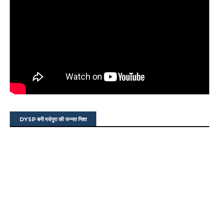
DYSP बनी मधेपुरा की जन्नत निशा