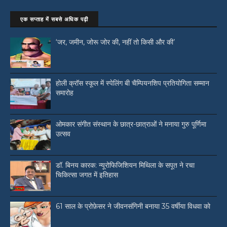
एक सप्ताह में सबसे अधिक पढ़ी
‘जर, जमीन, जोरू जोर की, नहीं तो किसी और की’
होली क्रॉस स्कूल में स्पेलिंग बी चैम्पियनशिप प्रतियोगिता सम्मान
समारोह
ओमकार संगीत संस्थान के छात्र-छात्राओं ने मनाया गुरु पूर्णिमा
उत्सव
डॉ. बिनय कारक: न्यूरोफिजिशियन मिथिला के सपूत ने रचा
चिकित्सा जगत में इतिहास
61 साल के प्रोफ़ेसर ने जीवनसंगिनी बनाया 35 वर्षीया विधवा को