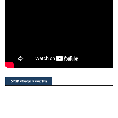
DYSP बनी मधेपुरा की जन्नत निशा