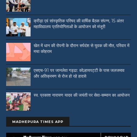
क्रीड़ा एवं सांस्कृतिक परिषद की वार्षिक बैठक संपन्न, 15 अंतर
महाविद्यालय प्रतियोगिताओं के आयोजन को मंजूरी
खेत में धान की रोपनी के दौरान सर्पदंश से युवक की मौत, परिवार में
मचा कोहराम
एसएच-91 पर जानलेवा गड्ढा: कोल्हायपट्टी के पास जलजमाव
और अतिक्रमण से रोज हो रहे हादसे
स्व. प्रकाश नारायण यादव की जयंती पर सेवा-सम्मान का आयोजन
MADHEPURA TIMES APP