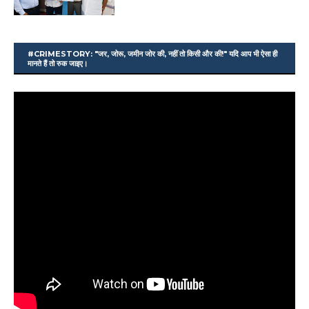
#CRIMESTORY: "जर, जोरू, जमीन जोर की, नहीं तो किसी और की!" यदि आप भी ऐसा ही
मानते हैं तो रुक जाइए।