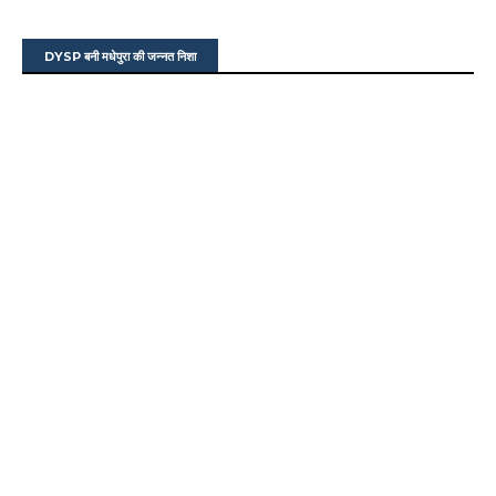
DYSP बनी मधेपुरा की जन्नत निशा