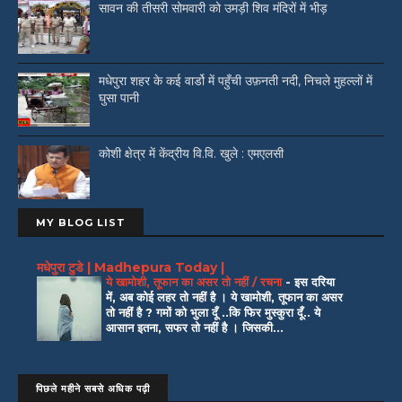
सावन की तीसरी सोमवारी को उमड़ी शिव मंदिरों में भीड़
मधेपुरा शहर के कई वार्डो में पहुँची उफ़नती नदी, निचले मुहल्लों में
घुसा पानी
कोशी क्षेत्र में केंद्रीय वि.वि. खुले : एमएलसी
MY BLOG LIST
मधेपुरा टुडे | Madhepura Today |
ये खामोशी, तूफान का असर तो नहीं / रचना
-
इस दरिया
में, अब कोई लहर तो नहीं है । ये खामोशी, तूफान का असर
तो नहीं है ? गमों को भुला दूँ ..कि फिर मुस्कुरा दूँ.. ये
आसान इतना, सफर तो नहीं है । जिसकी...
पिछले महीने सबसे अधिक पढ़ी