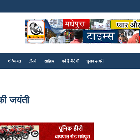
शख्सियत
टॉपर्स
साहित्य
गर्व हैं बेटियाँ
चुनाव डायरी
की जयंती