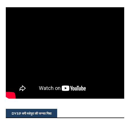
DYSP बनी मधेपुरा की जन्नत निशा