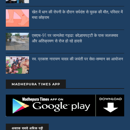
खेत में धान की रोपनी के दौरान सर्पदंश से युवक की मौत, परिवार में
मचा कोहराम
एसएच-91 पर जानलेवा गड्ढा: कोल्हायपट्टी के पास जलजमाव
और अतिक्रमण से रोज हो रहे हादसे
स्व. प्रकाश नारायण यादव की जयंती पर सेवा-सम्मान का आयोजन
MADHEPURA TIMES APP
अबतक सबसे अधिक पढ़ी