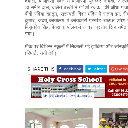
दयाल
,
बीआरसी भवन में बीआरपी युगेश्वर नायक
,
अस्पत
डा.समीर दास
,
दलित बस्ती में गणेशी रजक
,
हथिऔंधा पंच
बीबी रबिया खातून
,
सरस्वती विद्या मंदिर में संतोष झा
,
रीय
कुमार
,
जदयू कार्यालय में कार्यकारी प्रखंड अध्यक्ष उमेश
बिसुनदेव सिंह
,
पेक्स कार्यालय में रघुवंश प्रसाद सिंह समे
गया।
मौके पर विभिन्न स्कूलों में निकाली गई झांकियां और सांस्क
(रिपोर्ट: रानी देवी)
SHARE THIS:
Facebook
Twitter
Goog