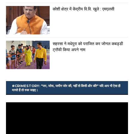
कोशी क्षेत्र में केंद्रीय वि.वि. खुले : एमएलसी
सहरसा ने मधेपुरा को पराजित कर जोनल कबड्डी
ट्रॉफी किया अपने नाम
#CRIMESTORY: "जर, जोरू, जमीन जोर की, नहीं तो किसी और की!" यदि आप भी ऐसा ही
मानते हैं तो रुक जाइए।