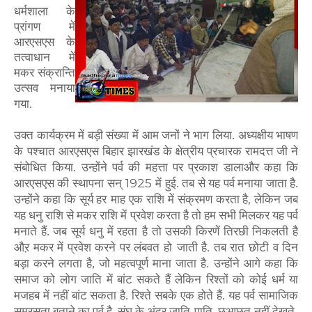
धर्मशाला
के
प्रांगण
में
आरएसएस
के
तत्वाधान
में
मकर
संक्रान्ति
उत्सव
मनाया
गया.
उक्त
कार्यक्रम
में
बड़ी
संख्या
में
आम जनों
ने
भाग
लिया.
अध्यक्षीय
भाषण
के
पश्चात
आरएसएस
बिहार
झारखंड
के
क्षेत्रीय
प्रचारक
रामदत्त
जी
ने
संबोधित
किया. उन्होंने
पर्व
की
महत्ता
पर
प्रकाश
डालाऔर
कहा
कि
1925
आरएसएस
की
स्थापना
सन्
में
हुई.
तब
से
यह
पर्व
मनाया
जाता
है.
,
उन्होंने
कहा
कि
सूर्य
हर
माह
एक
राशि
में
संक्रमण
करता
है
लेकिन
जब
यह
धनु
राशि
से
मकर
राशि
में
प्रवेश
करता
है
तो
हम
सभी
मिलकर
यह
पर्व
मनाते
हैं.
जब
सूर्य
धनु
में
रहता
है
तो
उसकी
किरणें
तिरछी निकलती
है
औऱ
मकर
में
प्रवेश
करने
पर
लंबवत
हो
जाती
है.
तब रात
छोटी
व
दिन
बड़ा
करने
लगता
है,
जो
महत्वपूर्ण
माना
जाता
है.
उन्होंने
आगे
कहा
कि
समाज
को
लोग
जाति
में
बांट
सकते
हैं
लेकिन
रिश्तों
को
कोई
धर्म
या
मजहब
में नहीं
बांट
सकता
है. रिश्ते
सबके
एक
होते
हैं.
यह
पर्व
सामाजिक
समरसता
बताने
का
पर्व
है. संघ
के
अंदर
जाति
-पाति,
छूआछूत
नहीं
देखते
.