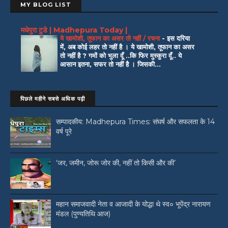
MY BLOG LIST
मधेपुरा टुडे | Madhepura Today |
ये खामोशी, तूफान का असर तो नहीं / रचना
-
इस दरिया
में, अब कोई लहर तो नहीं है । ये खामोशी, तूफान का असर
तो नहीं है ? गमों को भुला दूँ ..कि फिर मुस्कुरा दूँ.. ये
आसान इतना, सफर तो नहीं है । जिसकी...
पिछले महीने सबसे अधिक पढ़ी
सम्पादकीय: Madhepura Times: संघर्ष और सफलता के 14
वर्ष पूरे
‘जर, जमीन, जोरू जोर की, नहीं तो किसी और की’
महान समाजवादी नेता व आजादी के योद्धा थे स्व० भूपेंद्र नारायण
मंडल (पुण्यतिथि आज)