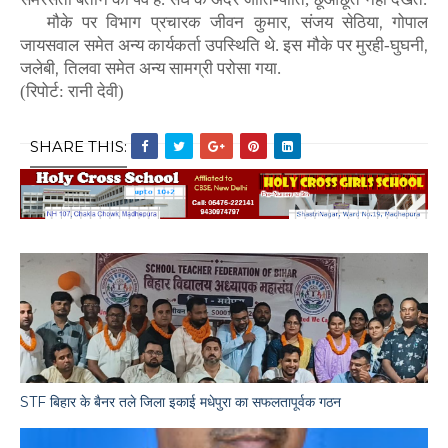
,
,
मौके
पर
विभाग
प्रचारक
जीवन
कुमार
संजय
सेठिया
गोपाल
,
जायसवाल
समेत
अन्य
कार्यकर्ता
उपस्थिति
थे.
इस
मौके
पर
मुरही
-
घुघनी
,
जलेबी
तिलवा
समेत
अन्य
सामग्री
परोसा
गया.
(रिपोर्ट: रानी देवी)
SHARE THIS:
STF बिहार के बैनर तले जिला इकाई मधेपुरा का सफलतापूर्वक गठन