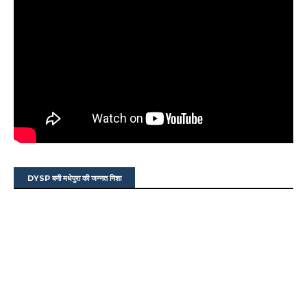
DYSP बनी मधेपुरा की जन्नत निशा