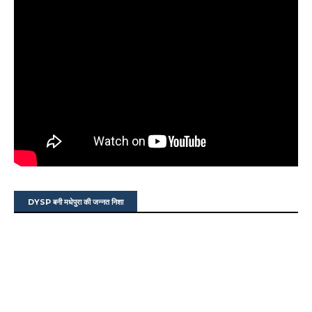
DYSP बनी मधेपुरा की जन्नत निशा