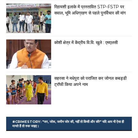
रिहायशी इलाके में प्रस्तावित STP-FSTP पर
सवाल, भूमि अधिग्रहण से पहले पुनर्विचार की मांग
कोशी क्षेत्र में केंद्रीय वि.वि. खुले : एमएलसी
सहरसा ने मधेपुरा को पराजित कर जोनल कबड्डी
ट्रॉफी किया अपने नाम
#CRIMESTORY: "जर, जोरू, जमीन जोर की, नहीं तो किसी और की!" यदि आप भी ऐसा ही
मानते हैं तो रुक जाइए।