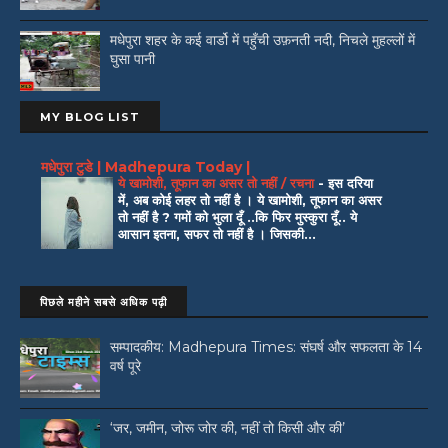
मधेपुरा शहर के कई वार्डो में पहुँची उफ़नती नदी, निचले मुहल्लों में
घुसा पानी
MY BLOG LIST
मधेपुरा टुडे | Madhepura Today |
ये खामोशी, तूफान का असर तो नहीं / रचना
-
इस दरिया
में, अब कोई लहर तो नहीं है । ये खामोशी, तूफान का असर
तो नहीं है ? गमों को भुला दूँ ..कि फिर मुस्कुरा दूँ.. ये
आसान इतना, सफर तो नहीं है । जिसकी...
पिछले महीने सबसे अधिक पढ़ी
सम्पादकीय: Madhepura Times: संघर्ष और सफलता के 14
वर्ष पूरे
‘जर, जमीन, जोरू जोर की, नहीं तो किसी और की’