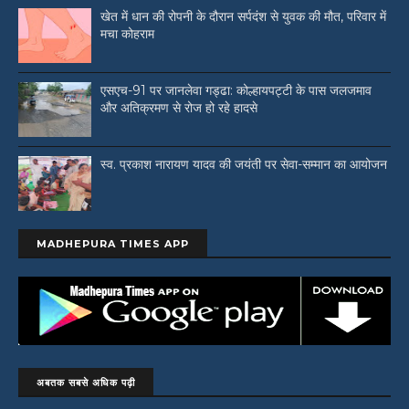
खेत में धान की रोपनी के दौरान सर्पदंश से युवक की मौत, परिवार में
मचा कोहराम
एसएच-91 पर जानलेवा गड्ढा: कोल्हायपट्टी के पास जलजमाव
और अतिक्रमण से रोज हो रहे हादसे
स्व. प्रकाश नारायण यादव की जयंती पर सेवा-सम्मान का आयोजन
MADHEPURA TIMES APP
अबतक सबसे अधिक पढ़ी