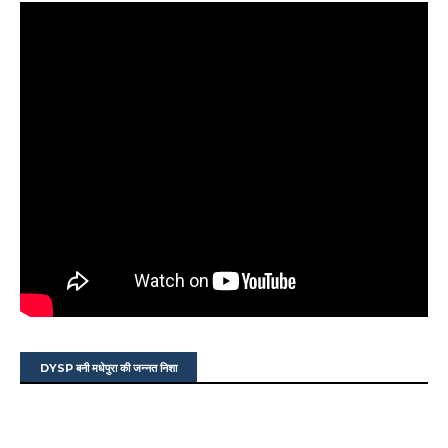
DYSP बनी मधेपुरा की जन्नत निशा