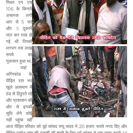
स्थित एन एच
106
के किनारे
अचानक लगी
5
आग से
घर
और 5 दुकानें
जल कर राख हो
गई थी जिसमें
लगभग दस लाख
रूपये का
नुकसान हुआ था.
जहां
अग्निकांड के
पीड़ित रात भर
खुले आसमान में
ठंड से ठिठुरते रहे
और प्रशासन की
ओर से इनकी
सुधि लेने कोई
नहीं पहुंचा वहीँ
20
आज पीड़ित परिवार को पूर्व सांसद पप्पू यादव ने
हजार रूपये नगद दिए और
पीड़ित मनोज साह की लड़की की शादी के लिए पूर्व सांसद ने एक लाख रूपये 10