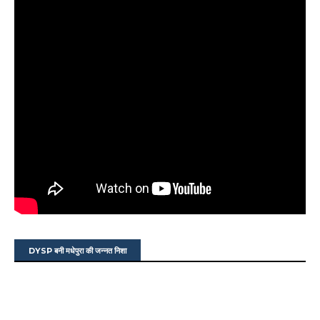
DYSP बनी मधेपुरा की जन्नत निशा