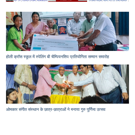
होली क्रॉस स्कूल में स्पेलिंग बी चैम्पियनशिप प्रतियोगिता सम्मान समारोह
ओमकार संगीत संस्थान के छात्र-छात्राओं ने मनाया गुरु पूर्णिमा उत्सव