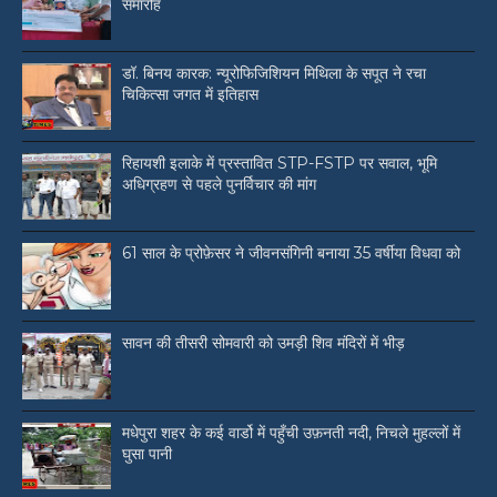
समारोह
डॉ. बिनय कारक: न्यूरोफिजिशियन मिथिला के सपूत ने रचा
चिकित्सा जगत में इतिहास
रिहायशी इलाके में प्रस्तावित STP-FSTP पर सवाल, भूमि
अधिग्रहण से पहले पुनर्विचार की मांग
61 साल के प्रोफ़ेसर ने जीवनसंगिनी बनाया 35 वर्षीया विधवा को
सावन की तीसरी सोमवारी को उमड़ी शिव मंदिरों में भीड़
मधेपुरा शहर के कई वार्डो में पहुँची उफ़नती नदी, निचले मुहल्लों में
घुसा पानी