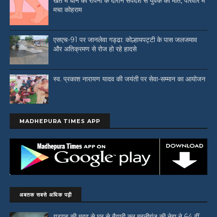
खेत में धान की रोपनी के दौरान सर्पदंश से युवक की मौत, परिवार में
मचा कोहराम
एसएच-91 पर जानलेवा गड्ढा: कोल्हायपट्टी के पास जलजमाव
और अतिक्रमण से रोज हो रहे हादसे
स्व. प्रकाश नारायण यादव की जयंती पर सेवा-सम्मान का आयोजन
MADHEPURA TIMES APP
अबतक सबसे अधिक पढ़ी
यूट्यूब की मदद से घर से तैयारी कर मुरलीगंज की नेहा ने 64 वीं