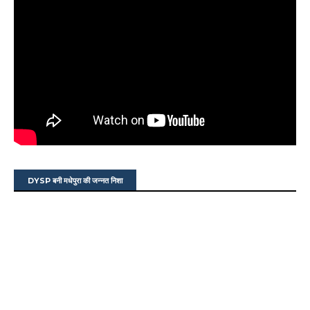
DYSP बनी मधेपुरा की जन्नत निशा