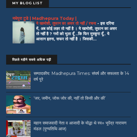
MY BLOG LIST
मधेपुरा टुडे | Madhepura Today |
ये खामोशी, तूफान का असर तो नहीं / रचना
-
इस दरिया
में, अब कोई लहर तो नहीं है । ये खामोशी, तूफान का असर
तो नहीं है ? गमों को भुला दूँ ..कि फिर मुस्कुरा दूँ.. ये
आसान इतना, सफर तो नहीं है । जिसकी...
पिछले महीने सबसे अधिक पढ़ी
सम्पादकीय: Madhepura Times: संघर्ष और सफलता के 14
वर्ष पूरे
‘जर, जमीन, जोरू जोर की, नहीं तो किसी और की’
महान समाजवादी नेता व आजादी के योद्धा थे स्व० भूपेंद्र नारायण
मंडल (पुण्यतिथि आज)