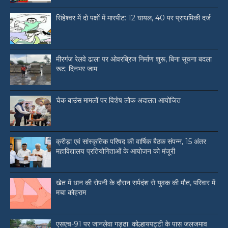
सिंहेश्वर में दो पक्षों में मारपीट: 12 घायल, 40 पर प्राथमिकी दर्ज
मीरगंज रेलवे ढाला पर ओवरब्रिज निर्माण शुरू, बिना सूचना बदला
रूट; दिनभर जाम
चेक बाउंस मामलों पर विशेष लोक अदालत आयोजित
क्रीड़ा एवं सांस्कृतिक परिषद की वार्षिक बैठक संपन्न, 15 अंतर
महाविद्यालय प्रतियोगिताओं के आयोजन को मंजूरी
खेत में धान की रोपनी के दौरान सर्पदंश से युवक की मौत, परिवार में
मचा कोहराम
एसएच-91 पर जानलेवा गड्ढा: कोल्हायपट्टी के पास जलजमाव