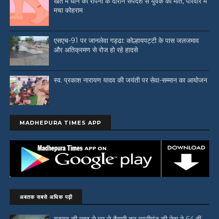
खेत में धान की रोपनी के दौरान सर्पदंश से युवक की मौत, परिवार में
मचा कोहराम
एसएच-91 पर जानलेवा गड्ढा: कोल्हायपट्टी के पास जलजमाव
और अतिक्रमण से रोज हो रहे हादसे
स्व. प्रकाश नारायण यादव की जयंती पर सेवा-सम्मान का आयोजन
MADHEPURA TIMES APP
अबतक सबसे अधिक पढ़ी