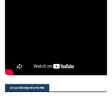
DYSP बनी मधेपुरा की जन्नत निशा