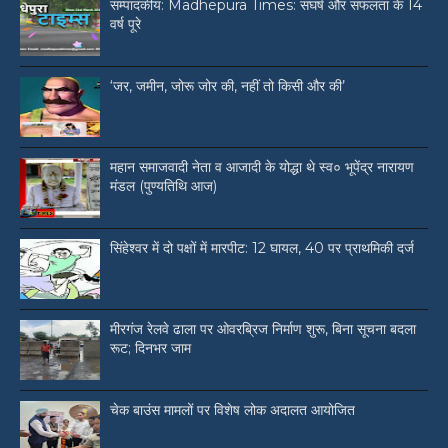
सम्पादकीय: Madhepura Times: संघर्ष और सफलता के 14
वर्ष पूरे
‘जर, जमीन, जोरू जोर की, नहीं तो किसी और की’
महान समाजवादी नेता व आजादी के योद्धा थे स्व० भूपेंद्र नारायण
मंडल (पुण्यतिथि आज)
सिंहेश्वर में दो पक्षों में मारपीट: 12 घायल, 40 पर प्राथमिकी दर्ज
मीरगंज रेलवे ढाला पर ओवरब्रिज निर्माण शुरू, बिना सूचना बदला
रूट; दिनभर जाम
चेक बाउंस मामलों पर विशेष लोक अदालत आयोजित