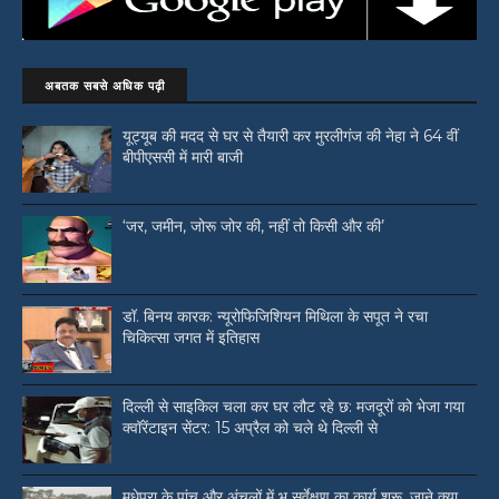
अबतक सबसे अधिक पढ़ी
यूट्यूब की मदद से घर से तैयारी कर मुरलीगंज की नेहा ने 64 वीं
बीपीएससी में मारी बाजी
‘जर, जमीन, जोरू जोर की, नहीं तो किसी और की’
डॉ. बिनय कारक: न्यूरोफिजिशियन मिथिला के सपूत ने रचा
चिकित्सा जगत में इतिहास
दिल्ली से साइकिल चला कर घर लौट रहे छ: मजदूरों को भेजा गया
क्वॉरेंटाइन सेंटर: 15 अप्रैल को चले थे दिल्ली से
मधेपुरा के पांच और अंचलों में भू सर्वेक्षण का कार्य शुरू, जाने क्या