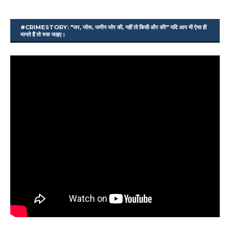
#CRIMESTORY: "जर, जोरू, जमीन जोर की, नहीं तो किसी और की!" यदि आप भी ऐसा ही
मानते हैं तो रुक जाइए।