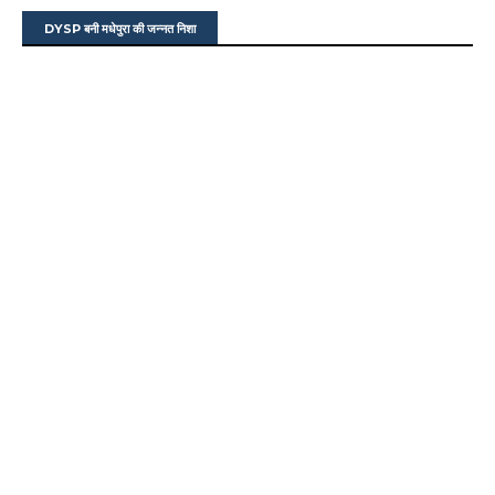
DYSP बनी मधेपुरा की जन्नत निशा