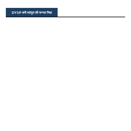
DYSP बनी मधेपुरा की जन्नत निशा