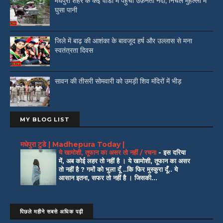
मधेपुरा शहर के कई वार्डो में पहुँची उफ़नती नदी, निचले मुहल्लों में
घुसा पानी
जिले में बाढ़ की आशंका के बावजूद हर्ष और उल्लास से मना
स्वतंत्रता दिवस
सावन की तीसरी सोमवारी को उमड़ी शिव मंदिरों में भीड़
MY BLOG LIST
मधेपुरा टुडे | Madhepura Today |
ये खामोशी, तूफान का असर तो नहीं / रचना
-
इस दरिया
में, अब कोई लहर तो नहीं है । ये खामोशी, तूफान का असर
तो नहीं है ? गमों को भुला दूँ ..कि फिर मुस्कुरा दूँ.. ये
आसान इतना, सफर तो नहीं है । जिसकी...
पिछले महीने सबसे अधिक पढ़ी