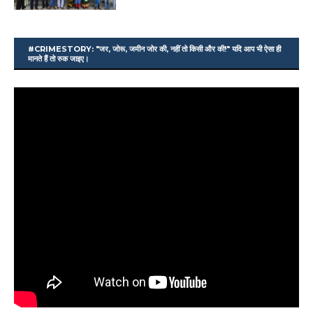
#CRIMESTORY: "जर, जोरू, जमीन जोर की, नहीं तो किसी और की!" यदि आप भी ऐसा ही
मानते हैं तो रुक जाइए।