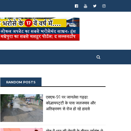
RANDOM POSTS
एसएच-91 पर जानलेवा गड्ढा:
कोल्हायपट्टी के पास जलजमाव और
अतिक्रमण से रोज हो रहे हादसे