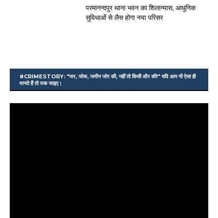
परमानन्दपुर थाना भवन का शिलान्यास, आधुनिक
सुविधाओं से लैस होगा नया परिसर
#CRIMESTORY: "जर, जोरू, जमीन जोर की, नहीं तो किसी और की!" यदि आप भी ऐसा ही
मानते हैं तो रुक जाइए।