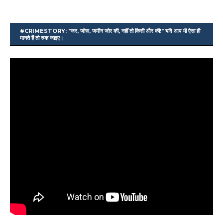
#CRIMESTORY: "जर, जोरू, जमीन जोर की, नहीं तो किसी और की!" यदि आप भी ऐसा ही
मानते हैं तो रुक जाइए।