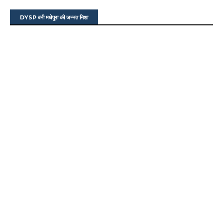
DYSP बनी मधेपुरा की जन्नत निशा