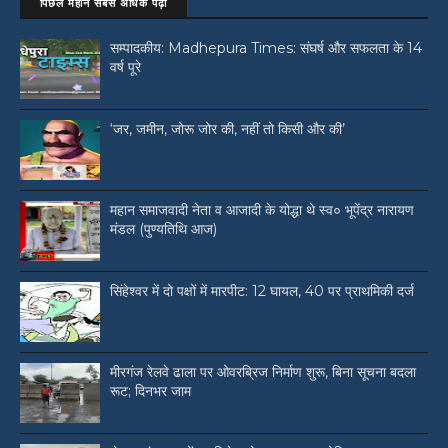
पिछले महीने सबसे अधिक पढ़ी
सम्पादकीय: Madhepura Times: संघर्ष और सफलता के 14
वर्ष पूरे
‘जर, जमीन, जोरू जोर की, नहीं तो किसी और की’
महान समाजवादी नेता व आजादी के योद्धा थे स्व० भूपेंद्र नारायण
मंडल (पुण्यतिथि आज)
सिंहेश्वर में दो पक्षों में मारपीट: 12 घायल, 40 पर प्राथमिकी दर्ज
मीरगंज रेलवे ढाला पर ओवरब्रिज निर्माण शुरू, बिना सूचना बदला
रूट; दिनभर जाम