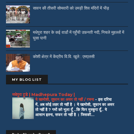
सावन की तीसरी सोमवारी को उमड़ी शिव मंदिरों में भीड़
मधेपुरा शहर के कई वार्डो में पहुँची उफ़नती नदी, निचले मुहल्लों में
घुसा पानी
कोशी क्षेत्र में केंद्रीय वि.वि. खुले : एमएलसी
MY BLOG LIST
मधेपुरा टुडे | Madhepura Today |
ये खामोशी, तूफान का असर तो नहीं / रचना
-
इस दरिया
में, अब कोई लहर तो नहीं है । ये खामोशी, तूफान का असर
तो नहीं है ? गमों को भुला दूँ ..कि फिर मुस्कुरा दूँ.. ये
आसान इतना, सफर तो नहीं है । जिसकी...