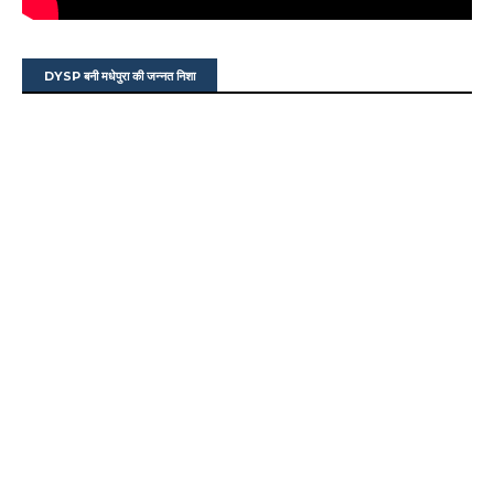
DYSP बनी मधेपुरा की जन्नत निशा