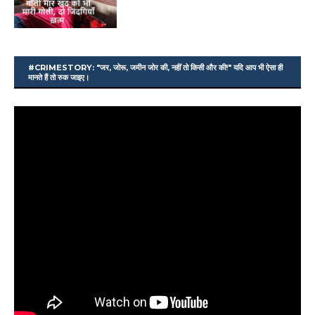
#CRIMESTORY: "जर, जोरू, जमीन जोर की, नहीं तो किसी और की!" यदि आप भी ऐसा ही
मानते हैं तो रुक जाइए।