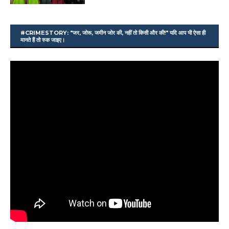
#CRIMESTORY: "जर, जोरू, जमीन जोर की, नहीं तो किसी और की!" यदि आप भी ऐसा ही
मानते हैं तो रुक जाइए।