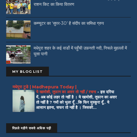
राशन किट का किया वितरण
कम्प्यूटर का ‘सुपर-30’ है संदीप का समिधा ग्रुप
मधेपुरा शहर के कई वार्डो में पहुँची उफ़नती नदी, निचले मुहल्लों में
घुसा पानी
MY BLOG LIST
मधेपुरा टुडे | Madhepura Today |
ये खामोशी, तूफान का असर तो नहीं / रचना
-
इस दरिया
में, अब कोई लहर तो नहीं है । ये खामोशी, तूफान का असर
तो नहीं है ? गमों को भुला दूँ ..कि फिर मुस्कुरा दूँ.. ये
आसान इतना, सफर तो नहीं है । जिसकी...
पिछले महीने सबसे अधिक पढ़ी