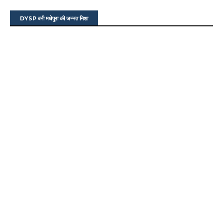
DYSP बनी मधेपुरा की जन्नत निशा