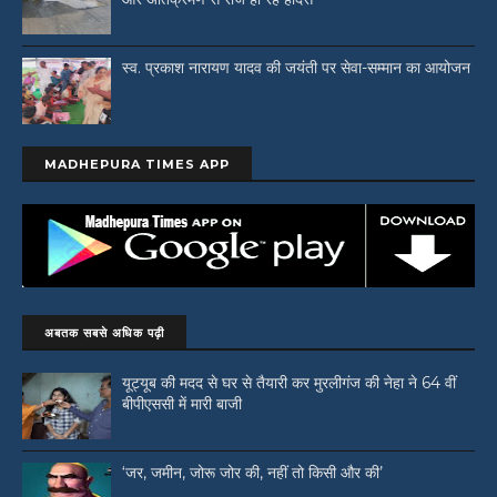
स्व. प्रकाश नारायण यादव की जयंती पर सेवा-सम्मान का आयोजन
MADHEPURA TIMES APP
अबतक सबसे अधिक पढ़ी
यूट्यूब की मदद से घर से तैयारी कर मुरलीगंज की नेहा ने 64 वीं
बीपीएससी में मारी बाजी
‘जर, जमीन, जोरू जोर की, नहीं तो किसी और की’