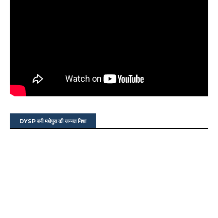
DYSP बनी मधेपुरा की जन्नत निशा