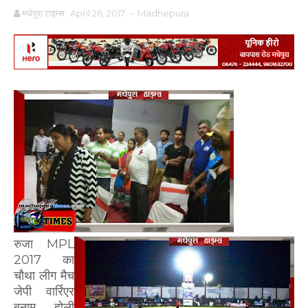
मधेपुरा टाइम्स
April 26, 2017
-
Madhepura
रुजा MPL
2017 का
चौथा लीग मैच
जेपी वार्रिएर
बनाम होली