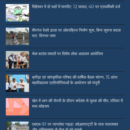
सिंहेश्वर में दो पक्षों में मारपीट: 12 घायल, 40 पर प्राथमिकी दर्ज
मीरगंज रेलवे ढाला पर ओवरब्रिज निर्माण शुरू, बिना सूचना बदला
रूट; दिनभर जाम
चेक बाउंस मामलों पर विशेष लोक अदालत आयोजित
क्रीड़ा एवं सांस्कृतिक परिषद की वार्षिक बैठक संपन्न, 15 अंतर
महाविद्यालय प्रतियोगिताओं के आयोजन को मंजूरी
खेत में धान की रोपनी के दौरान सर्पदंश से युवक की मौत, परिवार में
मचा कोहराम
एसएच-91 पर जानलेवा गड्ढा: कोल्हायपट्टी के पास जलजमाव
और अतिक्रमण से रोज हो रहे हादसे