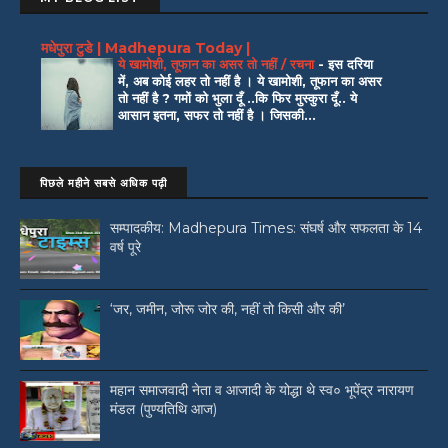
मधेपुरा टुडे | Madhepura Today |
ये खामोशी, तूफान का असर तो नहीं / रचना
-
इस दरिया
में, अब कोई लहर तो नहीं है । ये खामोशी, तूफान का असर
तो नहीं है ? गमों को भुला दूँ ..कि फिर मुस्कुरा दूँ.. ये
आसान इतना, सफर तो नहीं है । जिसकी...
पिछले महीने सबसे अधिक पढ़ी
सम्पादकीय: Madhepura Times: संघर्ष और सफलता के 14
वर्ष पूरे
‘जर, जमीन, जोरू जोर की, नहीं तो किसी और की’
महान समाजवादी नेता व आजादी के योद्धा थे स्व० भूपेंद्र नारायण
मंडल (पुण्यतिथि आज)