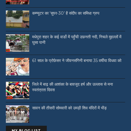
कम्प्यूटर का ‘सुपर-30’ है संदीप का समिधा ग्रुप
मधेपुरा शहर के कई वार्डो में पहुँची उफ़नती नदी, निचले मुहल्लों में
घुसा पानी
61 साल के प्रोफ़ेसर ने जीवनसंगिनी बनाया 35 वर्षीया विधवा को
जिले में बाढ़ की आशंका के बावजूद हर्ष और उल्लास से मना
स्वतंत्रता दिवस
सावन की तीसरी सोमवारी को उमड़ी शिव मंदिरों में भीड़
MY BLOG LIST