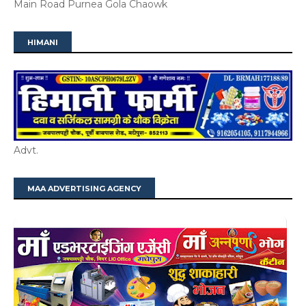
Main Road Purnea Gola Chaowk
HIMANI
Advt.
MAA ADVERTISING AGENCY