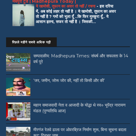
मधेपुरा टुडे | Madhepura Today |
ये खामोशी, तूफान का असर तो नहीं / रचना
-
इस दरिया
में, अब कोई लहर तो नहीं है । ये खामोशी, तूफान का असर
तो नहीं है ? गमों को भुला दूँ ..कि फिर मुस्कुरा दूँ.. ये
आसान इतना, सफर तो नहीं है । जिसकी...
पिछले महीने सबसे अधिक पढ़ी
सम्पादकीय: Madhepura Times: संघर्ष और सफलता के 14
वर्ष पूरे
‘जर, जमीन, जोरू जोर की, नहीं तो किसी और की’
महान समाजवादी नेता व आजादी के योद्धा थे स्व० भूपेंद्र नारायण
मंडल (पुण्यतिथि आज)
मीरगंज रेलवे ढाला पर ओवरब्रिज निर्माण शुरू, बिना सूचना बदला
रूट; दिनभर जाम