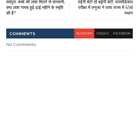
मधेपुरा: बच्चे की लाश मिलने से सनसनी,
पढ़ेगी बेटी तो बढ़ेगी बेटी: पारामेडिकल
क्या लाश गायब हुई ढाई महीने के स्मृति
परीक्षा में तनुजा ने पाया राज्य में 61वां
की है?
स्थान
COMMENT
S
BLOGGER
DISQUS
FACEBOOK
No Comments: