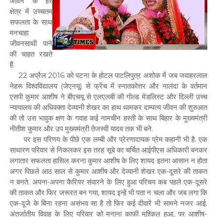
जीवन के हर
क्षेत्र में उच्चतम
सफलता के साथ
मनचाहा
जीवनसाथी पाने
की चाहत रखते
हैं.
22 अप्रैल 2016 को पटना के होटल पाटलिपुत्र अशोक में जब जवाहरलाल
नेहरू विश्वविद्यालय (जेएनयू) से फ्रेंच में स्नातकोत्तर और नालंदा के वर्तमान
एसपी कुमार आशीष ने बीएचयू से एलएलबी की गोल्ड मेडलिस्ट और दिल्ली उच्च
न्यायालय की अधिवक्ता देव्यानी शेखर का हाथ थामकर दाम्पत्य जीवन की शुरुआत
की तो उस भावुक क्षण के गवाह कई नामचीन हस्ती के साथ बिहार के मुख्यमंत्री
नीतीश कुमार और उप मुख्यमंत्री तेजस्वी यादव तक भी बने.
पर इस परिणय के पीछे एक लम्बी और प्रेरणादायक प्रेम कहानी भी है. एक
साधारण परिवार से निकलकर इस तरह सूबे का चर्चित आईपीएस अधिकारी बनकर
लगातार सफलता हासिल करना कुमार आशीष के लिए शायद इतना आसान न होता
अगर पिछले आठ साल से कुमार आशीष और देव्यानी शेखर एक-दूसरे की ताकत
न बनते. अपना-अपना कैरियर संवारने के लिए हुआ परिचय कब पहले एक-दूसरे
की ताकत और फिर जरूरत बन गया, शायद इन्हें भी पता न चला और जब लगा कि
एक-दूजे के बिना रहना असंभव सा है तो फिर कई दीवारें भी सामने नजर आई.
अंतर्जातीय विवाह के लिए परिवार को मनाना काफी मुश्किल हुआ, पर आशीष-