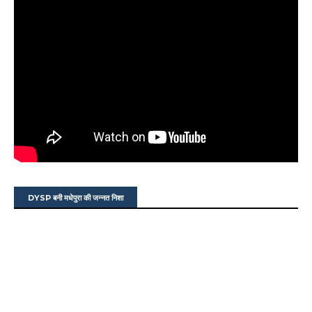
DYSP बनी मधेपुरा की जन्नत निशा