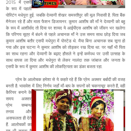
2015 में एसपी
के रूप में पहली
पोस्टिंग मधेपुरा हुई. जबकि देव्यानी शेखर समस्तीपुर की मूल निवासी है. पिता बैंक
मैनेजर रहे हैं और माता फैशन डिजायनर. कुमार आशीष की माँ ने देव्यानी को बहू
के रूप में आशीर्वाद तो दिया पर शायद ये आईपीएस आशीष को जीवन भर खलेगा
कि परिणय सूत्र में बंधने से पहले अचानक माँ ने उस समय साथ छोड़ दिया जब
कुमार आशीष बतौर एसपी मधेपुरा में पोस्टेड थे. मैया बिना अचानक सब सूना हो
गया और इस घटना ने कुमार आशीष को तोड़कर रख दिया था. पर यहाँ भी पिता
का साथ रहना और देव्यानी के बढ़ाए हौसले ने इन्हें कर्मपथ पर उसी उत्साह के
साथ वापस ला दिया और मधेपुरा से लेकर नालंदा तक जांबाज और जनता के
एसपी के रूप में कुमार आशीष की लोकप्रियता का डंका बजता रहा.
प्रेम के आलोचक हमेशा से ये कहते रहे हैं कि प्रेम अक्सर बर्बादी की वजह
बनती है. भावावेश में लिए
निर्णय जहाँ माँ-बाप के सपनों को चकनाचूर करते हैं, वहीं
कैरियर बनाने के
समय अक्सर
प्रेम सम्बन्ध
तनाव और
असफलता ही देते
हैं. आलोचकों का
यह भी कहना है