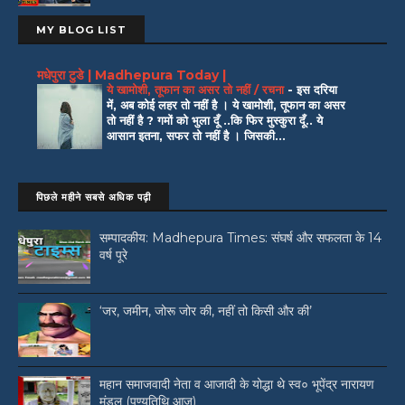
MY BLOG LIST
मधेपुरा टुडे | Madhepura Today |
ये खामोशी, तूफान का असर तो नहीं / रचना
-
इस दरिया
में, अब कोई लहर तो नहीं है । ये खामोशी, तूफान का असर
तो नहीं है ? गमों को भुला दूँ ..कि फिर मुस्कुरा दूँ.. ये
आसान इतना, सफर तो नहीं है । जिसकी...
पिछले महीने सबसे अधिक पढ़ी
सम्पादकीय: Madhepura Times: संघर्ष और सफलता के 14
वर्ष पूरे
‘जर, जमीन, जोरू जोर की, नहीं तो किसी और की’
महान समाजवादी नेता व आजादी के योद्धा थे स्व० भूपेंद्र नारायण
मंडल (पुण्यतिथि आज)