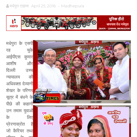
मधेपुरा टाइम्स
April 25, 2016
-
Madhepura
मधेपुरा के एसपी
रह चुके
आईपीएस कुमार
आशीष और
दिल्ली उच्च
न्यायालय की
अधिवक्ता देव्यानी
शेखर के परिणय
सूत्र में बंधने के
पीछे की कहानी
उन तमाम युवाओं
के लिए
प्रेरणास्रोत है
जो कैरियर तथा