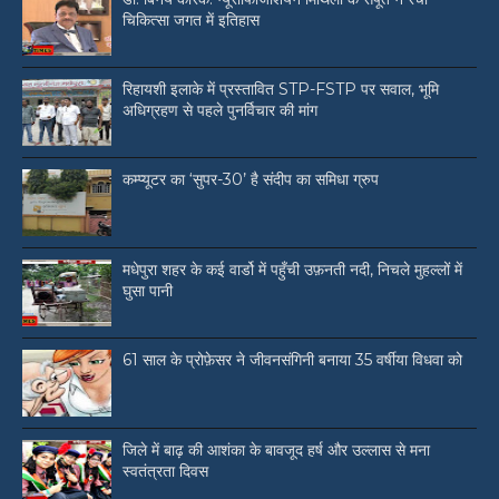
चिकित्सा जगत में इतिहास
रिहायशी इलाके में प्रस्तावित STP-FSTP पर सवाल, भूमि
अधिग्रहण से पहले पुनर्विचार की मांग
कम्प्यूटर का ‘सुपर-30’ है संदीप का समिधा ग्रुप
मधेपुरा शहर के कई वार्डो में पहुँची उफ़नती नदी, निचले मुहल्लों में
घुसा पानी
61 साल के प्रोफ़ेसर ने जीवनसंगिनी बनाया 35 वर्षीया विधवा को
जिले में बाढ़ की आशंका के बावजूद हर्ष और उल्लास से मना
स्वतंत्रता दिवस