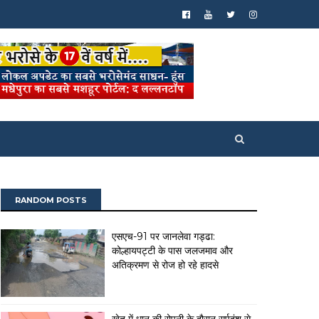
RANDOM POSTS
एसएच-91 पर जानलेवा गड्ढा:
कोल्हायपट्टी के पास जलजमाव और
अतिक्रमण से रोज हो रहे हादसे