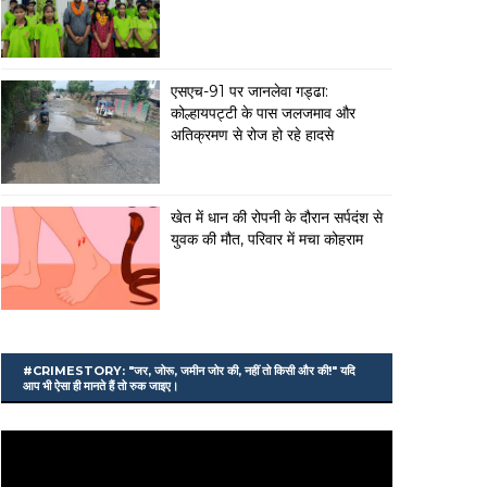
एसएच-91 पर जानलेवा गड्ढा:
कोल्हायपट्टी के पास जलजमाव और
अतिक्रमण से रोज हो रहे हादसे
खेत में धान की रोपनी के दौरान सर्पदंश से
युवक की मौत, परिवार में मचा कोहराम
#CRIMESTORY: "जर, जोरू, जमीन जोर की, नहीं तो किसी और की!" यदि
आप भी ऐसा ही मानते हैं तो रुक जाइए।