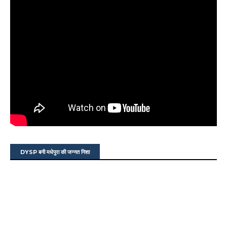
DYSP बनी मधेपुरा की जन्नत निशा