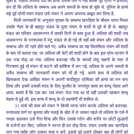
चुका है. महिला ललिता देवी की हत्या उसके पति ने नहीं बल्कि पूर्व प्रेमी ने इसलिए
कर दी कि ललिता के सम्बन्ध अब अपने समधी के साथ हो चुके थे. पुलिस के हत्थे
चढ़े पूर्व प्रेमी मयन मंडल उर्फ मंचन ने अपना अपराध कबूल कर लिया है.
मिली जानकारी के अनुसार मृतका के सम्बन्ध खगड़िया के चौथम थाना स्थित
उसके नैहर के ही बहादुर मंडल के पुत्र मंचन से शादी से पूर्व से ही थे. बहादुर
मंडल का परिवार आलमनगर में काफी दिनों से बसा हुआ है. ललिता की शादी जब
आलमनगर के पनशलवा में मंटू मंडल से हो गई तो यहाँ बसे मंचन और ललिता के
सम्बन्ध और भी गहरे होते चले गए. अवैध सम्बन्ध का यह सिलसिला मंचन की शादी
के बाद भी चलता रहा. पर ललिता की बेटी की शादी होने के बाद इस प्रेम-प्रसंग में
एक नया मोड़ आ गया. ललिता बजराहा गाँव के समधी भोदू सहनी के प्यार में
गिरफ्तार हुई तो मंचन से कटने की कोशिश में लग गई. ललिता के अपने समधी से
अवैध सम्बन्ध की जानकारी मंचन को भी हो गई. अपने हाथ से ललिता को
खिसकता देख आखिर मंचन ने अपनी शादीशुदा प्रेमिका की हत्या का मन बना
लिया और इसमें उसकी मदद के लिए फुलौत के जगतपुर बासा का शम्भू मेहता आगे
आया. बताते हैं कि एक बार जब मंचन जेल गया था तो वहीं उसकी पहचान शम्भू
मेहता से हुई थी. इस हत्या में शम्भू के दो सहयोगी भी शामिल थे.
31 मार्च की शाम को मंचन ने किसी तरफ फोन करके ललिता को बजराहा-
पनशलवा मार्ग पर बुलाया और मकई के खेत में ले जाकर पहले तो ललिता के गले में
गमछा डालकर उसे गिरा दिया और फिर उसके गर्दन और शरीर पर छोटी कुल्हारी
से दर्जनों वार किए. ललिता ने तरन्त ही दम तोड़ दिया. मंचन उसके बाद खगड़िया
भाग गया ताकि लोग उसपर शक न करें. इससे पूर्व उसने दोपहर बाद ही लोगों को