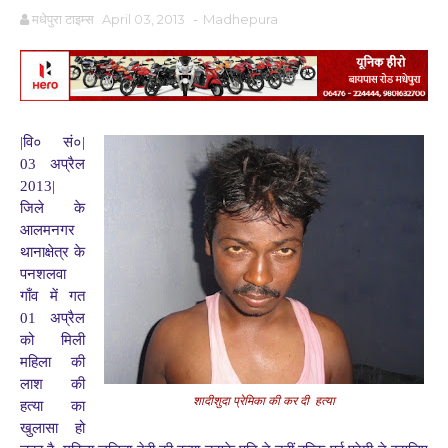
मधेपुरा टाइम्स
April 03, 2013
-
Madhepura
|वि० सं०|
03 अप्रैल
2013|
जिले के
आलमनगर
थानाक्षेत्र के
पनशलवा
गाँव में गत
01 अप्रैल
को मिली
महिला की
लाश की
शादीशुदा प्रेमिका की कर दी हत्या
हत्या का
खुलासा हो