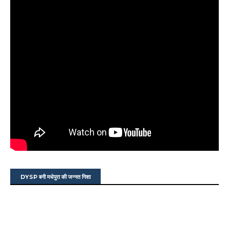
DYSP बनी मधेपुरा की जन्नत निशा