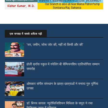
एक सप्ताह में सबसे अधिक पढ़ी
‘जर, जमीन, जोरू जोर की, नहीं तो किसी और की’
होली क्रॉस स्कूल में स्पेलिंग बी चैम्पियनशिप प्रतियोगिता सम्मान
समारोह
ओमकार संगीत संस्थान के छात्र-छात्राओं ने मनाया गुरु पूर्णिमा
उत्सव
डॉ. बिनय कारक: न्यूरोफिजिशियन मिथिला के सपूत ने रचा
चिकित्सा जगत में इतिहास