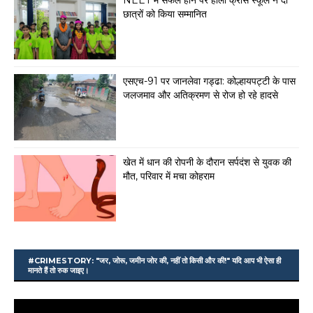
NEET में सफल होने पर होली क्रॉस स्कूल ने दो
छात्रों को किया सम्मानित
एसएच-91 पर जानलेवा गड्ढा: कोल्हायपट्टी के पास
जलजमाव और अतिक्रमण से रोज हो रहे हादसे
खेत में धान की रोपनी के दौरान सर्पदंश से युवक की
मौत, परिवार में मचा कोहराम
#CRIMESTORY: "जर, जोरू, जमीन जोर की, नहीं तो किसी और की!" यदि आप भी ऐसा ही
मानते हैं तो रुक जाइए।