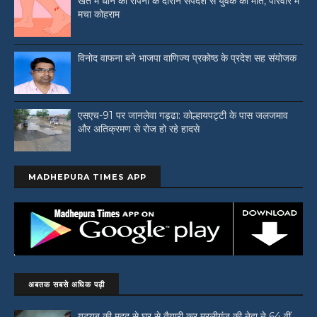
खेत में धान की रोपनी के दौरान सर्पदंश से युवक की मौत, परिवार में
मचा कोहराम
विनोद वाफना बने भाजपा वाणिज्य प्रकोष्ठ के प्रदेश सह संयोजक
एसएच-91 पर जानलेवा गड्ढा: कोल्हायपट्टी के पास जलजमाव
और अतिक्रमण से रोज हो रहे हादसे
MADHEPURA TIMES APP
अबतक सबसे अधिक पढ़ी
यूट्यूब की मदद से घर से तैयारी कर मुरलीगंज की नेहा ने 64 वीं