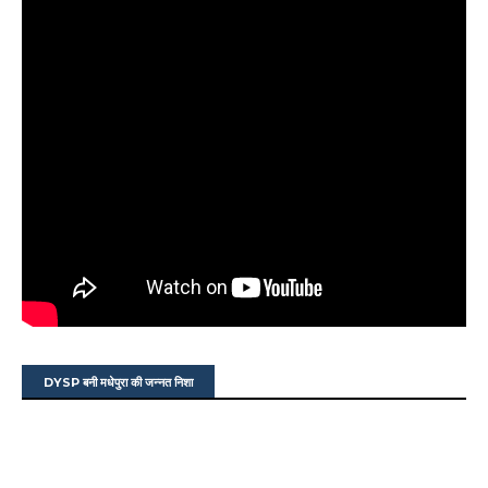
DYSP बनी मधेपुरा की जन्नत निशा