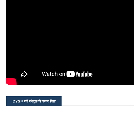
DYSP बनी मधेपुरा की जन्नत निशा