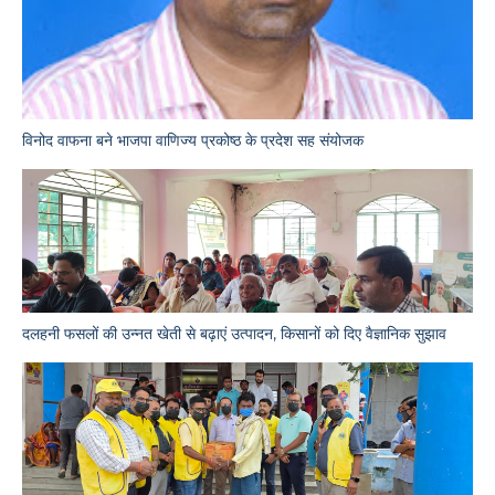
विनोद वाफना बने भाजपा वाणिज्य प्रकोष्ठ के प्रदेश सह संयोजक
दलहनी फसलों की उन्नत खेती से बढ़ाएं उत्पादन, किसानों को दिए वैज्ञानिक सुझाव