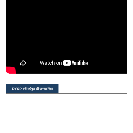
DYSP बनी मधेपुरा की जन्नत निशा