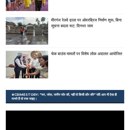
मीरगंज रेलवे ढाला पर ओवरब्रिज निर्माण शुरू, बिना
सूचना बदला रूट; दिनभर जाम
चेक बाउंस मामलों पर विशेष लोक अदालत आयोजित
#CRIMESTORY: "जर, जोरू, जमीन जोर की, नहीं तो किसी और की!" यदि आप भी ऐसा ही
मानते हैं तो रुक जाइए।