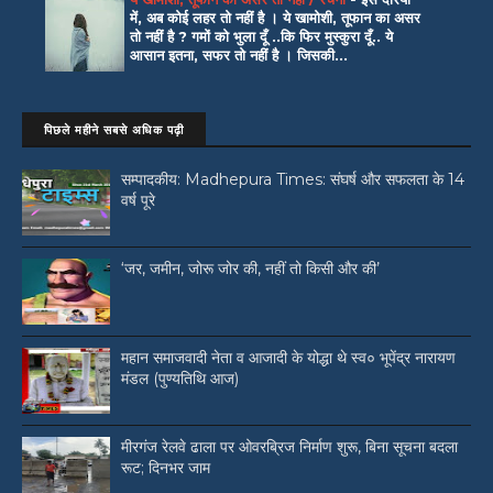
में, अब कोई लहर तो नहीं है । ये खामोशी, तूफान का असर
तो नहीं है ? गमों को भुला दूँ ..कि फिर मुस्कुरा दूँ.. ये
आसान इतना, सफर तो नहीं है । जिसकी...
पिछले महीने सबसे अधिक पढ़ी
सम्पादकीय: Madhepura Times: संघर्ष और सफलता के 14
वर्ष पूरे
‘जर, जमीन, जोरू जोर की, नहीं तो किसी और की’
महान समाजवादी नेता व आजादी के योद्धा थे स्व० भूपेंद्र नारायण
मंडल (पुण्यतिथि आज)
मीरगंज रेलवे ढाला पर ओवरब्रिज निर्माण शुरू, बिना सूचना बदला
रूट; दिनभर जाम