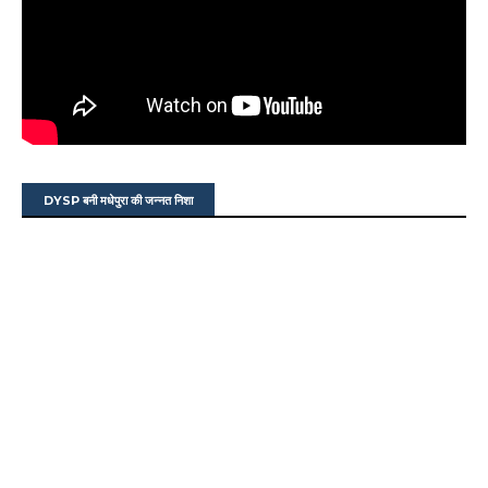
DYSP बनी मधेपुरा की जन्नत निशा