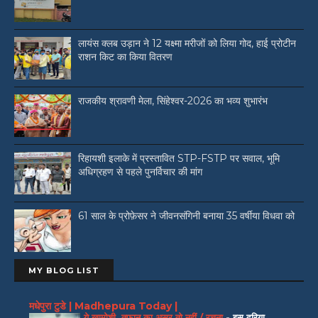
लायंस क्लब उड़ान ने 12 यक्ष्मा मरीजों को लिया गोद, हाई प्रोटीन
राशन किट का किया वितरण
राजकीय श्रावणी मेला, सिंहेश्वर-2026 का भव्य शुभारंभ
रिहायशी इलाके में प्रस्तावित STP-FSTP पर सवाल, भूमि
अधिग्रहण से पहले पुनर्विचार की मांग
61 साल के प्रोफ़ेसर ने जीवनसंगिनी बनाया 35 वर्षीया विधवा को
MY BLOG LIST
मधेपुरा टुडे | Madhepura Today |
ये खामोशी, तूफान का असर तो नहीं / रचना
-
इस दरिया