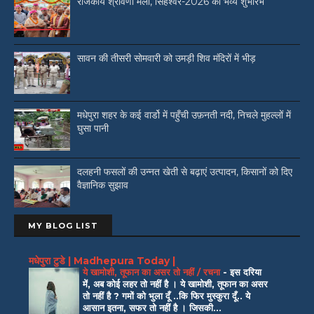
राजकीय श्रावणी मेला, सिंहेश्वर-2026 का भव्य शुभारंभ
सावन की तीसरी सोमवारी को उमड़ी शिव मंदिरों में भीड़
मधेपुरा शहर के कई वार्डो में पहुँची उफ़नती नदी, निचले मुहल्लों में
घुसा पानी
दलहनी फसलों की उन्नत खेती से बढ़ाएं उत्पादन, किसानों को दिए
वैज्ञानिक सुझाव
MY BLOG LIST
मधेपुरा टुडे | Madhepura Today |
ये खामोशी, तूफान का असर तो नहीं / रचना
-
इस दरिया
में, अब कोई लहर तो नहीं है । ये खामोशी, तूफान का असर
तो नहीं है ? गमों को भुला दूँ ..कि फिर मुस्कुरा दूँ.. ये
आसान इतना, सफर तो नहीं है । जिसकी...