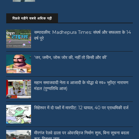
पिछले महीने सबसे अधिक पढ़ी
सम्पादकीय: Madhepura Times: संघर्ष और सफलता के 14
वर्ष पूरे
‘जर, जमीन, जोरू जोर की, नहीं तो किसी और की’
महान समाजवादी नेता व आजादी के योद्धा थे स्व० भूपेंद्र नारायण
मंडल (पुण्यतिथि आज)
सिंहेश्वर में दो पक्षों में मारपीट: 12 घायल, 40 पर प्राथमिकी दर्ज
मीरगंज रेलवे ढाला पर ओवरब्रिज निर्माण शुरू, बिना सूचना बदला
रूट; दिनभर जाम