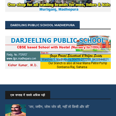
DARJILING PUBLIC SCHOOL MADHEPURA
एक सप्ताह में सबसे अधिक पढ़ी
‘जर, जमीन, जोरू जोर की, नहीं तो किसी और की’