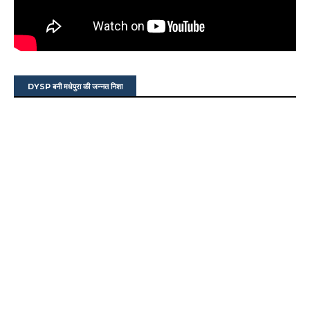
DYSP बनी मधेपुरा की जन्नत निशा