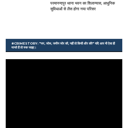
परमानन्दपुर थाना भवन का शिलान्यास, आधुनिक
सुविधाओं से लैस होगा नया परिसर
#CRIMESTORY: "जर, जोरू, जमीन जोर की, नहीं तो किसी और की!" यदि आप भी ऐसा ही
मानते हैं तो रुक जाइए।