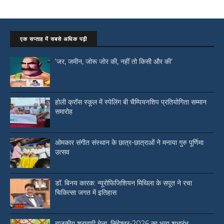
एक सप्ताह में सबसे अधिक पढ़ी
‘जर, जमीन, जोरू जोर की, नहीं तो किसी और की’
होली क्रॉस स्कूल में स्पेलिंग बी चैम्पियनशिप प्रतियोगिता सम्मान
समारोह
ओमकार संगीत संस्थान के छात्र-छात्राओं ने मनाया गुरु पूर्णिमा
उत्सव
डॉ. बिनय कारक: न्यूरोफिजिशियन मिथिला के सपूत ने रचा
चिकित्सा जगत में इतिहास
राजकीय श्रावणी मेला, सिंहेश्वर-2026 का भव्य शुभारंभ