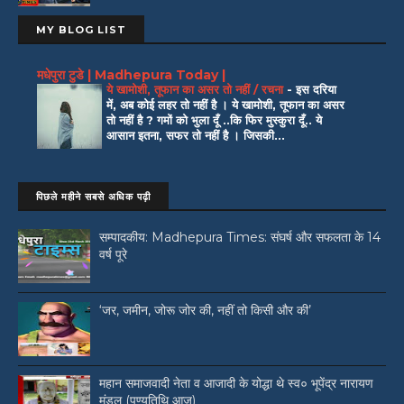
MY BLOG LIST
मधेपुरा टुडे | Madhepura Today |
ये खामोशी, तूफान का असर तो नहीं / रचना
-
इस दरिया
में, अब कोई लहर तो नहीं है । ये खामोशी, तूफान का असर
तो नहीं है ? गमों को भुला दूँ ..कि फिर मुस्कुरा दूँ.. ये
आसान इतना, सफर तो नहीं है । जिसकी...
पिछले महीने सबसे अधिक पढ़ी
सम्पादकीय: Madhepura Times: संघर्ष और सफलता के 14
वर्ष पूरे
‘जर, जमीन, जोरू जोर की, नहीं तो किसी और की’
महान समाजवादी नेता व आजादी के योद्धा थे स्व० भूपेंद्र नारायण
मंडल (पुण्यतिथि आज)