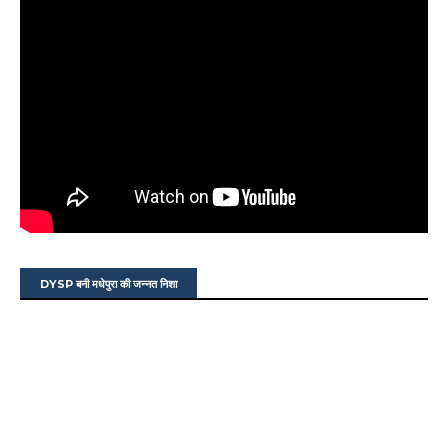
DYSP बनी मधेपुरा की जन्नत निशा