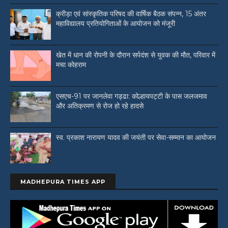
क्रीड़ा एवं सांस्कृतिक परिषद की वार्षिक बैठक संपन्न, 15 अंतर
महाविद्यालय प्रतियोगिताओं के आयोजन को मंजूरी
खेत में धान की रोपनी के दौरान सर्पदंश से युवक की मौत, परिवार में
मचा कोहराम
एसएच-91 पर जानलेवा गड्ढा: कोल्हायपट्टी के पास जलजमाव
और अतिक्रमण से रोज हो रहे हादसे
स्व. प्रकाश नारायण यादव की जयंती पर सेवा-सम्मान का आयोजन
MADHEPURA TIMES APP