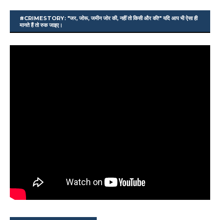
#CRIMESTORY: "जर, जोरू, जमीन जोर की, नहीं तो किसी और की!" यदि आप भी ऐसा ही
मानते हैं तो रुक जाइए।