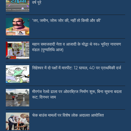
वर्ष पूरे
‘जर, जमीन, जोरू जोर की, नहीं तो किसी और की’
महान समाजवादी नेता व आजादी के योद्धा थे स्व० भूपेंद्र नारायण
मंडल (पुण्यतिथि आज)
सिंहेश्वर में दो पक्षों में मारपीट: 12 घायल, 40 पर प्राथमिकी दर्ज
मीरगंज रेलवे ढाला पर ओवरब्रिज निर्माण शुरू, बिना सूचना बदला
रूट; दिनभर जाम
चेक बाउंस मामलों पर विशेष लोक अदालत आयोजित