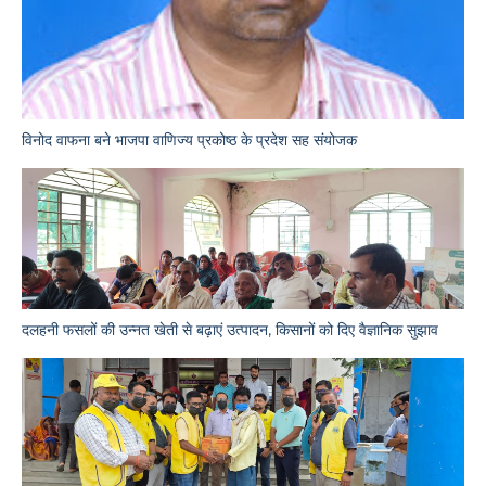
विनोद वाफना बने भाजपा वाणिज्य प्रकोष्ठ के प्रदेश सह संयोजक
दलहनी फसलों की उन्नत खेती से बढ़ाएं उत्पादन, किसानों को दिए वैज्ञानिक सुझाव