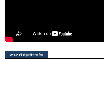
DYSP बनी मधेपुरा की जन्नत निशा