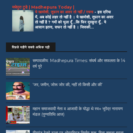
मधेपुरा टुडे | Madhepura Today |
ये खामोशी, तूफान का असर तो नहीं / रचना
-
इस दरिया
में, अब कोई लहर तो नहीं है । ये खामोशी, तूफान का असर
तो नहीं है ? गमों को भुला दूँ ..कि फिर मुस्कुरा दूँ.. ये
आसान इतना, सफर तो नहीं है । जिसकी...
पिछले महीने सबसे अधिक पढ़ी
सम्पादकीय: Madhepura Times: संघर्ष और सफलता के 14
वर्ष पूरे
‘जर, जमीन, जोरू जोर की, नहीं तो किसी और की’
महान समाजवादी नेता व आजादी के योद्धा थे स्व० भूपेंद्र नारायण
मंडल (पुण्यतिथि आज)
मीरगंज रेलवे ढाला पर ओवरब्रिज निर्माण शुरू, बिना सूचना बदला