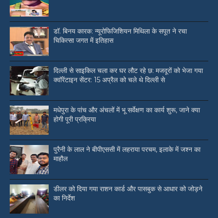
डॉ. बिनय कारक: न्यूरोफिजिशियन मिथिला के सपूत ने रचा
चिकित्सा जगत में इतिहास
दिल्ली से साइकिल चला कर घर लौट रहे छ: मजदूरों को भेजा गया
क्वॉरेंटाइन सेंटर: 15 अप्रैल को चले थे दिल्ली से
मधेपुरा के पांच और अंचलों में भू सर्वेक्षण का कार्य शुरू, जाने क्या
होगी पूरी प्रक्रिया
पुरैनी के लाल ने बीपीएससी में लहराया परचम, इलाके में जश्न का
माहौल
डीलर को दिया गया राशन कार्ड और पासबुक से आधार को जोड़ने
का निर्देश