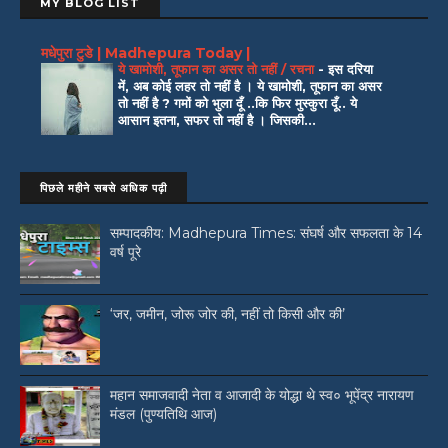
MY BLOG LIST
मधेपुरा टुडे | Madhepura Today |
ये खामोशी, तूफान का असर तो नहीं / रचना
-
इस दरिया
में, अब कोई लहर तो नहीं है । ये खामोशी, तूफान का असर
तो नहीं है ? गमों को भुला दूँ ..कि फिर मुस्कुरा दूँ.. ये
आसान इतना, सफर तो नहीं है । जिसकी...
पिछले महीने सबसे अधिक पढ़ी
सम्पादकीय: Madhepura Times: संघर्ष और सफलता के 14
वर्ष पूरे
‘जर, जमीन, जोरू जोर की, नहीं तो किसी और की’
महान समाजवादी नेता व आजादी के योद्धा थे स्व० भूपेंद्र नारायण
मंडल (पुण्यतिथि आज)