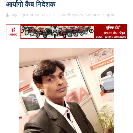
आर्यागो कैब निदेशक
मधेपुरा टाइम्स
June 07, 2018
-
Madhepura
,
Saharsa
,
Supaul