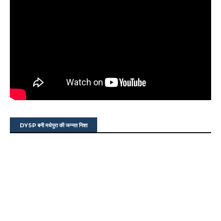
DYSP बनी मधेपुरा की जन्नत निशा