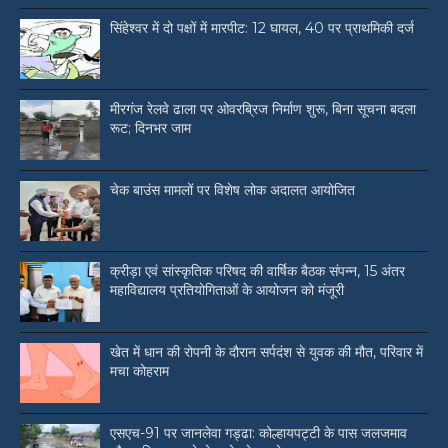
सिंहेश्वर में दो पक्षों में मारपीट: 12 घायल, 40 पर प्राथमिकी दर्ज
मीरगंज रेलवे ढाला पर ओवरब्रिज निर्माण शुरू, बिना सूचना बदला
रूट; दिनभर जाम
चेक बाउंस मामलों पर विशेष लोक अदालत आयोजित
क्रीड़ा एवं सांस्कृतिक परिषद की वार्षिक बैठक संपन्न, 15 अंतर
महाविद्यालय प्रतियोगिताओं के आयोजन को मंजूरी
खेत में धान की रोपनी के दौरान सर्पदंश से युवक की मौत, परिवार में
मचा कोहराम
एसएच-91 पर जानलेवा गड्ढा: कोल्हायपट्टी के पास जलजमाव